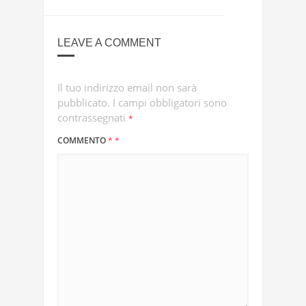
LEAVE A COMMENT
Il tuo indirizzo email non sarà
pubblicato.
I campi obbligatori sono
contrassegnati
*
COMMENTO
*
*