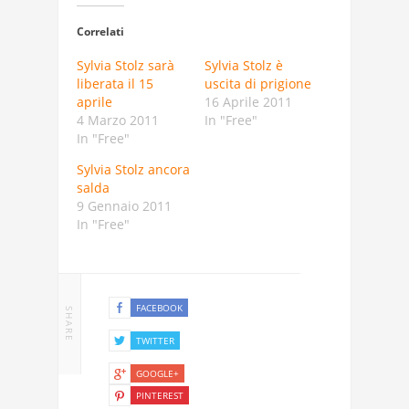
Correlati
Sylvia Stolz sarà
Sylvia Stolz è
liberata il 15
uscita di prigione
aprile
16 Aprile 2011
4 Marzo 2011
In "Free"
In "Free"
Sylvia Stolz ancora
salda
9 Gennaio 2011
In "Free"
FACEBOOK
SHARE
TWITTER
GOOGLE+
PINTEREST