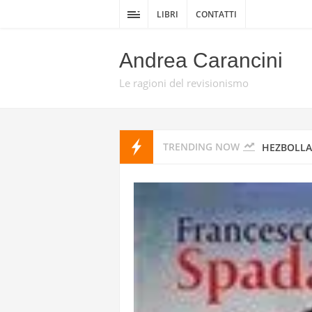
DELLA GUE
LIBRI
CONTATTI
DA TEL AV
Andrea Carancini
PROMISE 
Le ragioni del revisionismo
HEZBOLLAH
TRENDING NOW
HEZBOLLAH
STATI UNI
IRAN
I MISSILI
GUARDIE 