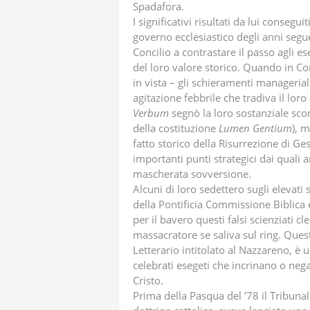
Spadafora.
I significativi risultati da lui consegu
governo ecclesiastico degli anni segu
Concilio a contrastare il passo agli e
del loro valore storico. Quando in Conc
in vista – gli schieramenti manageria
agitazione febbrile che tradiva il loro
Verbum
segnò la loro sostanziale scon
della costituzione
Lumen
Gentium
), 
fatto storico della Risurrezione di 
importanti punti strategici dai quali 
mascherata sovversione.
Alcuni di loro sedettero sugli elevat
della Pontificia Commissione Biblica
per il bavero questi falsi scienziati 
massacratore se saliva sul ring. Que
Letterario intitolato al Nazzareno, è u
celebrati esegeti che incrinano o nega
Cristo.
Prima della Pasqua del ’78 il Tribunal