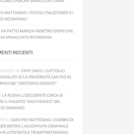
 LANO: PERCHÉ SIAMO CON L’IRAN
IO MATTOGNO: I PICCOLI PALESTINESI E I
 DI NETANYAHU
 HA FATTO MARCIA INDIETRO DOPO CHE
 HA MINACCIATO RITORSIONI
ENTI RECENTI
KRANCIC
SU
STATI UNITI: I CATTOLICI
IONALISTI (E LA FRATERNITÀ SAN PIO X)
RINO DEI “CRISTIANO-SIONISTI”
U
LA RUSSIA: L’OCCIDENTE CERCA DI
RE IL PASSATO “SACCHEGGIO” DEL
LIO IRANIANO
PPE
SU
GIAN PIO MATTOGNO: L’OMBRA DI
GER DIETRO L’ACCOPPIATA CRIMINALE
O-PLUTOCRATICA TRUMP/NETANYAHU