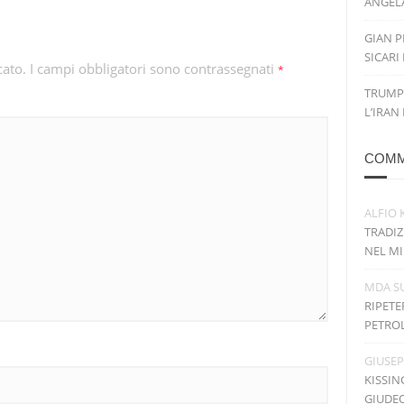
ANGELA
GIAN P
SICARI
cato.
I campi obbligatori sono contrassegnati
*
TRUMP
L’IRAN
COMM
ALFIO 
TRADIZ
NEL MI
MDA
S
RIPETE
PETRO
GIUSE
KISSIN
GIUDE