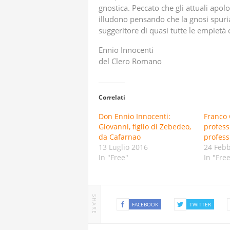
gnostica. Peccato che gli attuali apolo
illudono pensando che la gnosi spuria 
suggeritore di quasi tutte le empiet
Ennio Innocenti
del Clero Romano
Correlati
Don Ennio Innocenti:
Franco 
Giovanni, figlio di Zebedeo,
profess
da Cafarnao
profess
13 Luglio 2016
24 Febb
In "Free"
In "Fre
SHARE
FACEBOOK
TWITTER