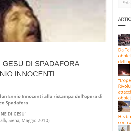
ANO: PERCHÉ SIAMO CON L’IRAN
IONE PIÙ ESTESA”: LE GUARDIE RIVOLUZIONARIE LANCIANO L’82A 
ARTIC
 CONTRO OBBIETTIVI STATUNITENSI E ISRAELIANI
Da Tel
obbiett
dell'o
I GESÙ DI SPADAFORA
NIO INNOCENTI
"L'ope
Rivolu
attacc
don
Ennio
Innocenti
alla
ristampa
dell’opera
di
obbiet
co
Spadafora
NE DI GESU’
.
Hezbol
galli, Siena, Maggio 2010)
contro