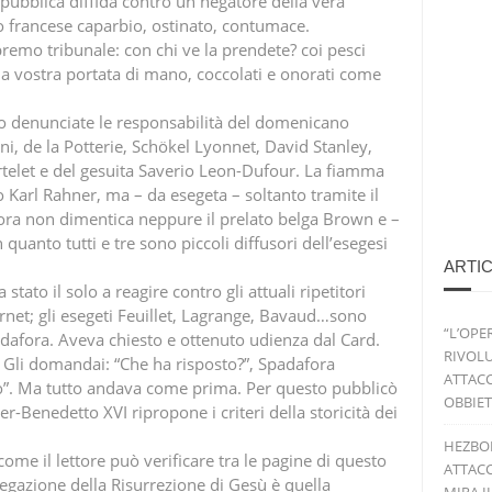
 pubblica diffida contro un negatore della vera
o francese caparbio, ostinato, contumace.
emo tribunale: con chi ve la prendete? coi pesci
, a vostra portata di mano, coccolati e onorati come
o denunciate le responsabilità del domenicano
ini, de la Potterie, Schökel Lyonnet, David Stanley,
rtelet e del gesuita Saverio Leon-Dufour. La fiamma
o Karl Rahner, ma – da esegeta – soltanto tramite il
ora non dimentica neppure il prelato belga Brown e –
in quanto tutti e tre sono piccoli diffusori dell’esegesi
ARTIC
tato il solo a reagire contro gli attuali ripetitori
urnet; gli esegeti Feuillet, Lagrange, Bavaud…sono
“L’OPE
Spadafora. Aveva chiesto e ottenuto udienza dal Card.
RIVOLU
o. Gli domandai: “Che ha risposto?”, Spadafora
ATTACC
”. Ma tutto andava come prima. Per questo pubblicò
OBBIET
er-Benedetto XVI ripropone i criteri della storicità dei
HEZBO
ome il lettore può verificare tra le pagine di questo
ATTACC
negazione della Risurrezione di Gesù è quella