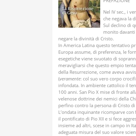
PREFAZIONE
Nel IV sec., i v
che negava la di
Sul declino di q
monito davanti a
negare la divinità di Cristo.
In America Latina questo tentativo pr
Europa assume, di preferenza, le forme
esegetiche viene svuotato di sopranna
meravigliarsi che questo empio tentat
della Resurrezione, come aveva avvis
(
veramente
: col suo vero corpo crocifi
infondata. In ambiente cattolico il ten
100 anni. San Pio X mise di fronte all
velenose dottrine dei nemici della Ch
perfino contro la persona di Cristo di
L’ondata inquinante ricomparve con
il pontificato di Pio XII e si fece aggr
insieme ad altri, scese in campo in It
adeguata misura del suo valore scient