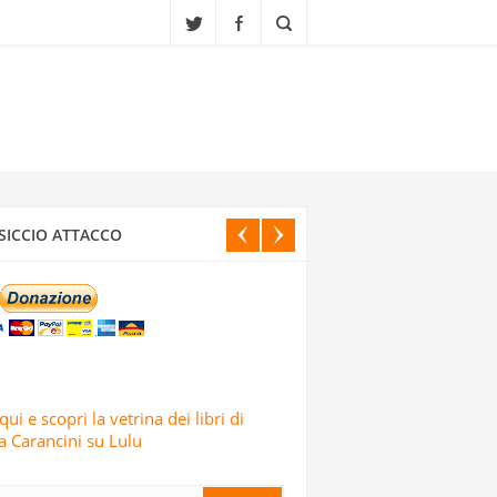
CI ISRAELIANI DELL’OPERAZIONE TRUE
SICCIO ATTACCO
IALI, SCUOLE E CENTRI CULTURALI IN
ELE: LO AFFERMA IL CORPO DELLE
qui e scopri la vetrina dei libri di
 Carancini su Lulu