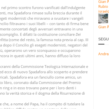
Gian 
Rubio 
iti nel primo scontro furono vanificati dall’indulgente
israel
enti, ma Spadafora rimase sulla breccia durante il
segeti modernisti che miravano a svuotare i vangeli
ilio filtravano i suoi libelli – con tanto di firma bene
Gian P
lmente concertati degli avversari entravano in una
 scompiglio. E difatti la costituzione conciliare
Dei
SEGU
fitta (come del resto, la famosa nota previa al cap. III
ma dopo il Concilio gli esegeti modernisti, negatori del
Gesù, operarono un vero sconquasso e occuparono
Andre
ancora in questi ultimi anni, hanno diffuso la loro
i scranni della Commissione Teologica Internazionale e
 ed ecco di nuovo Spadafora allo scoperto e prendere
clericali. Spadafora era un fanciullo come amico, un
sto libro, coronato dalla Commissione del Premio
n ring e in esso trovano pane per i loro denti i
no la verità storica e il dogma della Risurrezione di
e che, a nome del Papa, ha il compito di tutelare la