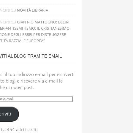
NCINI
SU
NOVITÀ LIBRARIA
NCINI
SU
GIAN PIO MATTOGNO: DELIRI
PER-ANTISEMITISMO: IL CRISTIANESIMO
IONE DEGLI EBREI PER DISTRUGGERE
NTITÀ RAZZIALE EUROPEA”
VITI AL BLOG TRAMITE EMAIL
ci il tuo indirizzo e-mail per iscriverti
to blog, e ricevere via e-mail le
che di nuovi post.
zzo
criviti
i a 454 altri iscritti