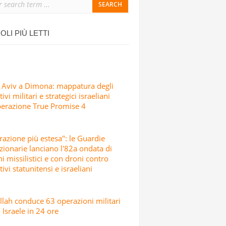
ONDATA DI ATTACCHI MISSILISTICI E
OLI PIÙ LETTI
 Aviv a Dimona: mappatura degli
ivi militari e strategici israeliani
perazione True Promise 4
razione più estesa": le Guardie
zionarie lanciano l'82a ondata di
hi missilistici e con droni contro
tivi statunitensi e israeliani
lah conduce 63 operazioni militari
 Israele in 24 ore