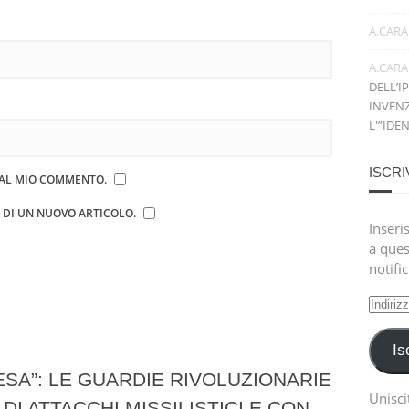
A.CARA
A.CARA
DELL’I
INVENZ
L'”IDE
ISCRI
E AL MIO COMMENTO.
E DI UN NUOVO ARTICOLO.
Inseris
a ques
notifi
Indiri
e-
mail
Is
ESA”: LE GUARDIE RIVOLUZIONARIE
Uniscit
DI ATTACCHI MISSILISTICI E CON