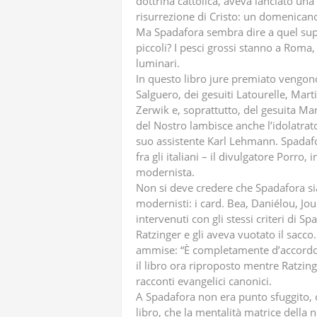
dottrina cattolica, aveva lanciato una
risurrezione di Cristo: un domenican
Ma Spadafora sembra dire a quel supr
piccoli? I pesci grossi stanno a Roma
luminari.
In questo libro jure premiato vengon
Salguero, dei gesuiti Latourelle, Mart
Zerwik e, soprattutto, del gesuita Ma
del Nostro lambisce anche l’idolatrat
suo assistente Karl Lehmann. Spadaf
fra gli italiani – il divulgatore Porro, 
modernista.
Non si deve credere che Spadafora sia s
modernisti: i card. Bea, Daniélou, Jo
intervenuti con gli stessi criteri di 
Ratzinger e gli aveva vuotato il sacc
ammise: “È completamente d’accordo
il libro ora riproposto mentre Ratzing
racconti evangelici canonici.
A Spadafora non era punto sfuggito, c
libro, che la mentalità matrice della 