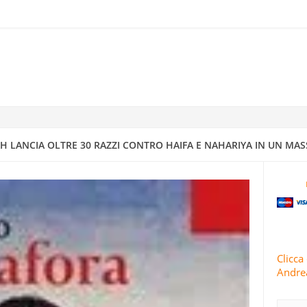
RRA ISRAELIANO CON MISSILI DI PRECISIONE
IV A DIMONA: MAPPATURA DEGLI OBBIETTIVI MILITARI E STRATEGI
4
 CONDUCE 63 OPERAZIONI MILITARI CONTRO ISRAELE IN 24 ORE
 LANCIA OLTRE 30 RAZZI CONTRO HAIFA E NAHARIYA IN UN MAS
TI E ISRAELE INTENSIFICANO GLI ATTACCHI CONTRO AREE RESIDENZ
 IRANIANI PIOVONO SUI CENTRI DI INTELLIGENCE “SICURI” DI ISRA
Clicca 
Andrea
RIVOLUZIONARIE ISLAMICHE