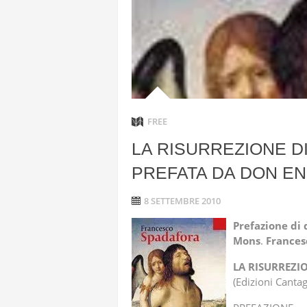
ANGELA L
“L’OPERAZ
CON DRONI
FREE
LA RISURREZIONE D
PREFATA DA DON EN
8 SETTEMBRE 2010
Prefazione
di
Mons
.
Frances
LA RISURREZIO
(Edizioni Canta