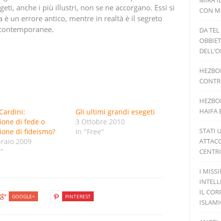
MIRA I
geti, anche i più illustri, non se ne accorgano. Essi si
CON MI
è un errore antico, mentre in realtà è il segreto
à contemporanee.
DA TEL
OBBIET
DELL’O
HEZBOL
CONTRO
HEZBOL
HAIFA 
Cardini:
Gli ultimi grandi esegeti
ione di fede o
3 Ottobre 2010
STATI 
ione di fideismo?
In "Free"
raio 2009
ATTACC
e"
CENTRI
I MISS
INTELL
IL COR
GOOGLE+
PINTEREST
ISLAM