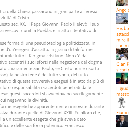
Angela
ertici della Chiesa passarono in gran parte all’eresia
vinità di Cristo.
uesto sec. XX, il Papa Giovanni Paolo II elevò il suo
Hezbol
i vescovi riuniti a Puebla: è in atto il tentativo di
attacc
mira i
ese forma di una pseudoteologia politicizzata, in
con mi
 d’un’esegesi d’accatto. In grazia di tali forme
turale tutto il Kerigma cristiano. Non c’è da
ivo accentri i suoi sforzi nella negazione del dogma
Gian P
ato chiaramente San Paolo, se Cristo non è risorto
sicari
sso), la nostra fede è del tutto vana, del tutto
tativo di questa sovversiva esegesi è in atto da più di
a loro responsabilità i sacerdoti penetrati dalle
Il giu
iesa: questi sacerdoti si avventavano sacrilegamente
masso
 cui negavano la divinità.
 forme esegetiche apparentemente rinnovate durante
Fiamma
essiva durante quello di Giovanni XXIII. Fu allora che,
alia un eccellente esegeta che già aveva dato
ifico e delle sua forza polemica: Francesco