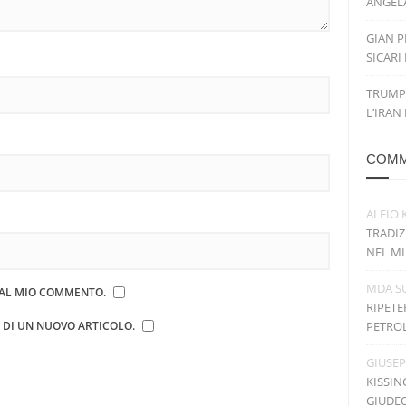
ANGELA
GIAN P
SICARI
TRUMP
L’IRAN
COMM
ALFIO 
TRADIZ
NEL MI
MDA
S
E AL MIO COMMENTO.
RIPETE
E DI UN NUOVO ARTICOLO.
PETRO
GIUSE
KISSIN
GIUDE