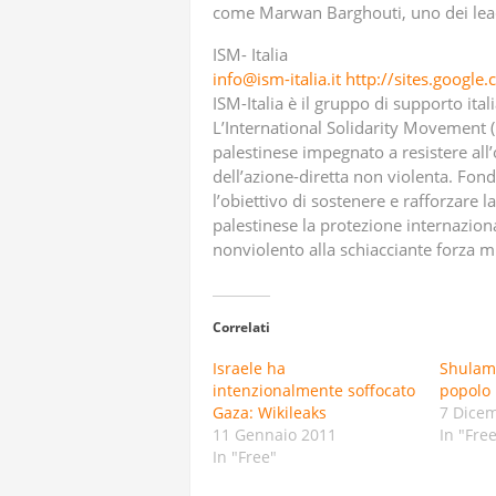
come Marwan Barghouti, uno dei lead
ISM- Italia
info@ism-italia.it
http://sites.google.
ISM-Italia è il gruppo di supporto ital
L’International Solidarity Movement
palestinese impegnato a resistere all
dell’azione-diretta non violenta. Fond
l’obiettivo di sostenere e rafforzare 
palestinese la protezione internazion
nonviolento alla schiacciante forza mi
Correlati
Israele ha
Shulami
intenzionalmente soffocato
popolo 
Gaza: Wikileaks
7 Dice
11 Gennaio 2011
In "Fre
In "Free"