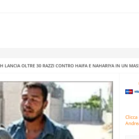
RRA ISRAELIANO CON MISSILI DI PRECISIONE
IV A DIMONA: MAPPATURA DEGLI OBBIETTIVI MILITARI E STRATEGI
4
 CONDUCE 63 OPERAZIONI MILITARI CONTRO ISRAELE IN 24 ORE
 LANCIA OLTRE 30 RAZZI CONTRO HAIFA E NAHARIYA IN UN MAS
TI E ISRAELE INTENSIFICANO GLI ATTACCHI CONTRO AREE RESIDENZ
 IRANIANI PIOVONO SUI CENTRI DI INTELLIGENCE “SICURI” DI ISRA
Clicca 
Andrea
RIVOLUZIONARIE ISLAMICHE