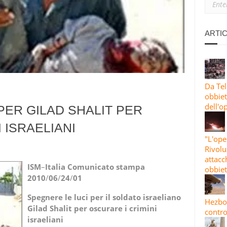
ANO: PERCHÉ SIAMO CON L’IRAN
IONE PIÙ ESTESA”: LE GUARDIE RIVOLUZIONARIE LANCIANO L’82A 
ARTIC
 CONTRO OBBIETTIVI STATUNITENSI E ISRAELIANI
Da Tel
obbiett
dell'o
PER GILAD SHALIT PER
 ISRAELIANI
"L'ope
Rivolu
attacc
ISM
–
Italia
Comunicato
stampa
obbiet
2010
/
06
/
24
/
01
Spegnere
le
luci
per
il
soldato
israeliano
Hezbol
Gilad
Shalit
per
oscurare
i
crimini
contro
israeliani