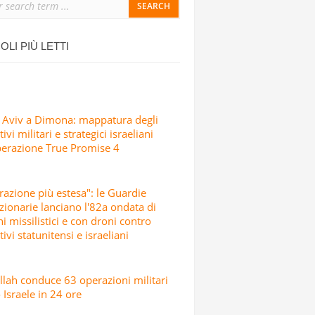
ONDATA DI ATTACCHI MISSILISTICI E
OLI PIÙ LETTI
 Aviv a Dimona: mappatura degli
ivi militari e strategici israeliani
perazione True Promise 4
razione più estesa": le Guardie
zionarie lanciano l'82a ondata di
hi missilistici e con droni contro
tivi statunitensi e israeliani
lah conduce 63 operazioni militari
 Israele in 24 ore