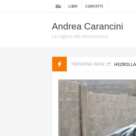
DELLA GUE
LIBRI
CONTATTI
DA TEL AV
Andrea Carancini
PROMISE 
Le ragioni del revisionismo
HEZBOLLAH
TRENDING NOW
HEZBOLLAH
STATI UNI
IRAN
I MISSILI
GUARDIE 