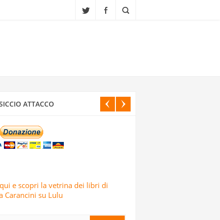
CI ISRAELIANI DELL’OPERAZIONE TRUE
SICCIO ATTACCO
IALI, SCUOLE E CENTRI CULTURALI IN
ELE: LO AFFERMA IL CORPO DELLE
qui e scopri la vetrina dei libri di
 Carancini su Lulu