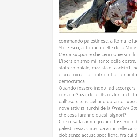
commando palestinese, a Roma le luci
Sforzesco, a Torino quelle della Mole 
C’è da supporre che cerimonie simili s
L’ipersionismo militante della destra, 
stato coloniale, razzista e fascista1, n
è una minaccia contro tutta l’umanit
democratica
Quando fossero indotti ad accorgersi d
corso a Gaza, delle distruzioni del L
dall’esercito israeliano durante l’ope
nove attivisti turchi della
Freedom
Ga
che cosa faranno questi signori?
Che cosa faranno quando fossero indot
palestinesi2, chiusi da anni nelle car
cioè senza accuse specifiche, fra cui