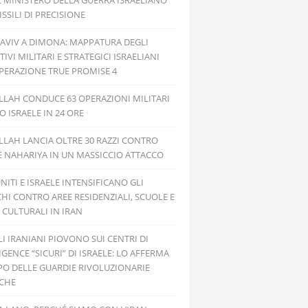
L MINISTERO DELLA GUERRA ISRAELIANO
SSILI DI PRECISIONE
 AVIV A DIMONA: MAPPATURA DEGLI
TIVI MILITARI E STRATEGICI ISRAELIANI
PERAZIONE TRUE PROMISE 4
LAH CONDUCE 63 OPERAZIONI MILITARI
 ISRAELE IN 24 ORE
LAH LANCIA OLTRE 30 RAZZI CONTRO
E NAHARIYA IN UN MASSICCIO ATTACCO
UNITI E ISRAELE INTENSIFICANO GLI
HI CONTRO AREE RESIDENZIALI, SCUOLE E
 CULTURALI IN IRAN
ILI IRANIANI PIOVONO SUI CENTRI DI
IGENCE “SICURI” DI ISRAELE: LO AFFERMA
PO DELLE GUARDIE RIVOLUZIONARIE
ICHE