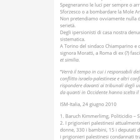
Spegneranno le luci per sempre o arri
Sforzesco o a bombardare la Mole An
Non pretendiamo ovviamente nulla di
serietà.
Degli ipersionisti di casa nostra denu
sistematica.
A Torino del sindaco Chiamparino e d
signora Moratti, a Roma di ex (?) fasc
et
similia
.
“
Verrà il tempo in cui i responsabili 
conflitto israelo-palestinese e altri co
rispondere davanti ai tribunali degli u
da quanti in Occidente hanno scelto il 
ISM-Italia, 24 giugno 2010
1. Baruch Kimmerlimg, Politicidio – S
2. I prigionieri palestinesi attualmen
donne, 330 i bambini, 15 i deputati d
i prigionieri palestinesi condannati t