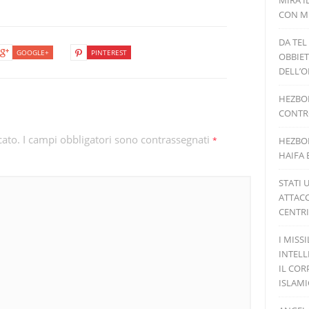
MIRA I
CON MI
DA TEL
GOOGLE+
PINTEREST
OBBIET
DELL’O
HEZBOL
CONTRO
cato.
I campi obbligatori sono contrassegnati
*
HEZBOL
HAIFA 
STATI 
ATTACC
CENTRI
I MISS
INTELL
IL COR
ISLAM