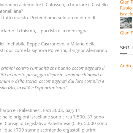
Gian 
veranno a demolire il Colosseo, a bruciare il Castello
Rubio 
tonelliana?
israel
 tutto questo. Pretendiamo solo un minimo di
nciamo il cinismo, l’ipocrisia e la menzogna
Gian P
ell’ineffabile Beppe Castronovo, a Milano della
SEGU
isti doc come la signora Polverini, il signor Alemanno
Andre
dei crimini contro l’umanità che hanno accompagnato il
nflitti in questo passaggio d’epoca, saranno chiamati a
omini o della storia, accompagnati dai loro complici e
sile
nzio,
la
viltà
e
l’opportunismo
.”
haron e i Palestinesi, Fazi 2003, pag. 11
te nelle prigioni israeliane sono circa 7.500. 37 sono
el Consiglio Legislativo Palestinese (CLP). 5.000 sono
ra i quali 790 stanno scontando ergastoli plurimi,