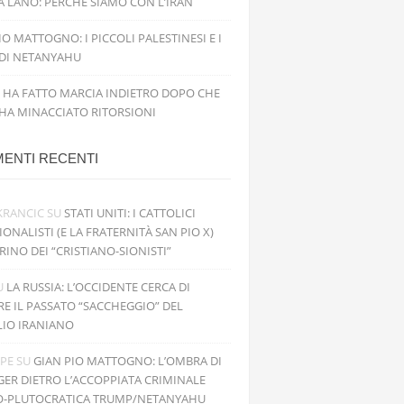
 LANO: PERCHÉ SIAMO CON L’IRAN
IO MATTOGNO: I PICCOLI PALESTINESI E I
 DI NETANYAHU
 HA FATTO MARCIA INDIETRO DOPO CHE
 HA MINACCIATO RITORSIONI
ENTI RECENTI
KRANCIC
SU
STATI UNITI: I CATTOLICI
IONALISTI (E LA FRATERNITÀ SAN PIO X)
RINO DEI “CRISTIANO-SIONISTI”
U
LA RUSSIA: L’OCCIDENTE CERCA DI
RE IL PASSATO “SACCHEGGIO” DEL
LIO IRANIANO
PPE
SU
GIAN PIO MATTOGNO: L’OMBRA DI
GER DIETRO L’ACCOPPIATA CRIMINALE
O-PLUTOCRATICA TRUMP/NETANYAHU