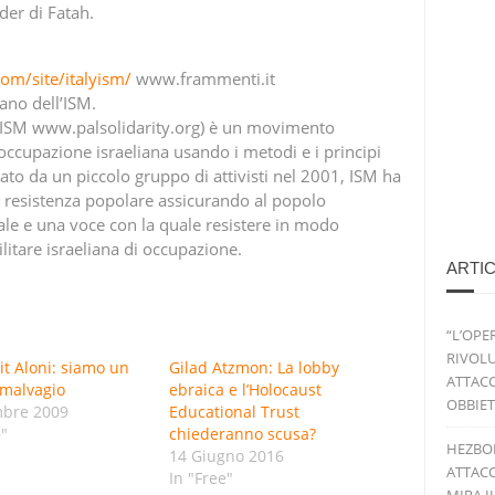
er di Fatah.
com/site/italyism/
www.frammenti.it
iano dell’ISM.
 (ISM www.palsolidarity.org) è un movimento
’occupazione israeliana usando i metodi e i principi
ato da un piccolo gruppo di attivisti nel 2001, ISM ha
la resistenza popolare assicurando al popolo
ale e una voce con la quale resistere in modo
litare israeliana di occupazione.
ARTIC
“L’OPE
RIVOLU
t Aloni: siamo un
Gilad Atzmon: La lobby
ATTACC
malvagio
ebraica e l’Holocaust
OBBIET
mbre 2009
Educational Trust
e"
chiederanno scusa?
HEZBO
14 Giugno 2016
ATTACC
In "Free"