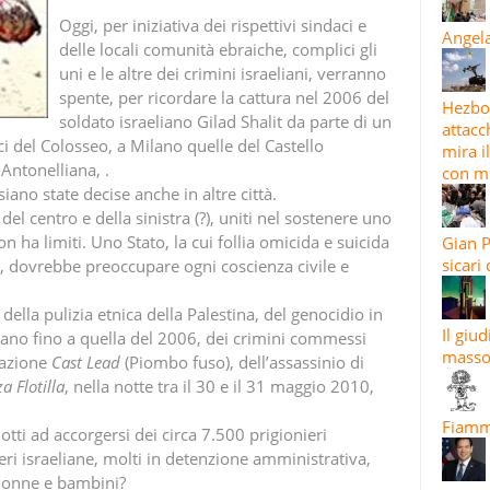
Oggi, per iniziativa dei rispettivi sindaci e
Angela
delle locali comunità ebraiche, complici gli
uni e le altre dei crimini israeliani, verranno
spente, per ricordare la cattura nel 2006 del
Hezbol
soldato israeliano Gilad Shalit da parte di un
attacc
 del Colosseo, a Milano quelle del Castello
mira i
Antonelliana, .
con mi
iano state decise anche in altre città.
del centro e della sinistra (?), uniti nel sostenere uno
on ha limiti. Uno Stato, la cui follia omicida e suicida
Gian P
sicari
à, dovrebbe preoccupare ogni coscienza civile e
ella pulizia etnica della Palestina, del genocidio in
Il giu
ibano fino a quella del 2006, dei crimini commessi
masso
razione
Cast
Lead
(Piombo fuso), dell’assassinio di
za
Flotilla
, nella notte tra il 30 e il 31 maggio 2010,
Fiamma
ti ad accorgersi dei circa 7.500 prigionieri
ceri israeliane, molti in detenzione amministrativa,
 donne e bambini?