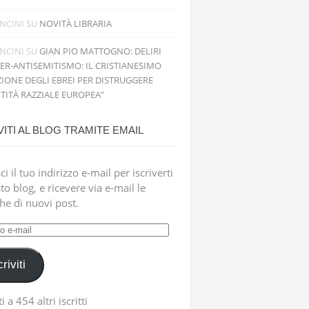
NCINI
SU
NOVITÀ LIBRARIA
NCINI
SU
GIAN PIO MATTOGNO: DELIRI
PER-ANTISEMITISMO: IL CRISTIANESIMO
IONE DEGLI EBREI PER DISTRUGGERE
NTITÀ RAZZIALE EUROPEA”
VITI AL BLOG TRAMITE EMAIL
ci il tuo indirizzo e-mail per iscriverti
to blog, e ricevere via e-mail le
che di nuovi post.
zzo
criviti
i a 454 altri iscritti