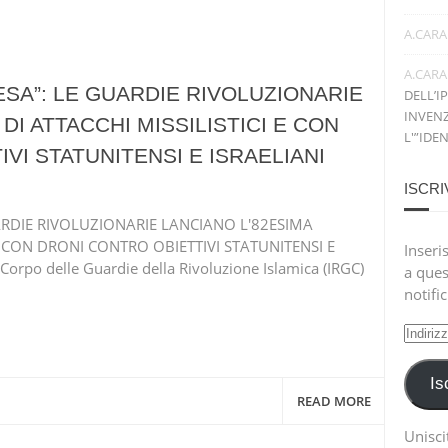
A.CARA
A.CARA
ESA”: LE GUARDIE RIVOLUZIONARIE
DELL’I
INVENZ
DI ATTACCHI MISSILISTICI E CON
L'”IDE
VI STATUNITENSI E ISRAELIANI
ISCRI
UARDIE RIVOLUZIONARIE LANCIANO L'82ESIMA
E CON DRONI CONTRO OBIETTIVI STATUNITENSI E
Inseris
Corpo delle Guardie della Rivoluzione Islamica (IRGC)
a ques
notifi
Indiri
e-
mail
Is
READ MORE
Uniscit