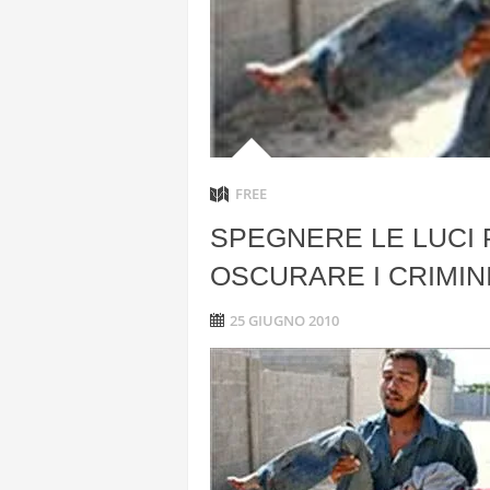
ANGELA L
“L’OPERAZ
CON DRONI
FREE
SPEGNERE LE LUCI 
OSCURARE I CRIMINI
25 GIUGNO 2010