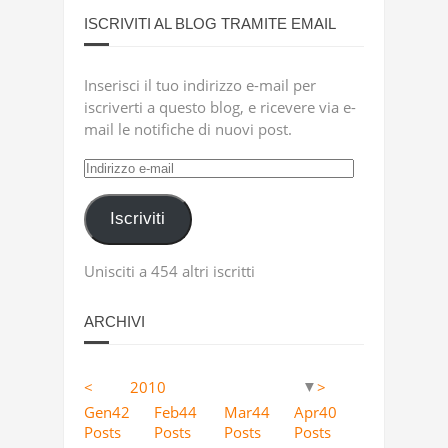
ISCRIVITI AL BLOG TRAMITE EMAIL
Inserisci il tuo indirizzo e-mail per
iscriverti a questo blog, e ricevere via e-
mail le notifiche di nuovi post.
Indirizzo
e-
mail
Iscriviti
Unisciti a 454 altri iscritti
ARCHIVI
<
2010
>
▼
Apr
Apr
Apr
Apr
Apr
Apr
Apr
Apr
Apr
Apr
Apr
Apr
Apr
Apr
Apr
Apr
Apr
Apr
0
12
4
5
18
11
9
13
23
2
63
10
36
41
53
46
25
36
Gen
42
Feb
44
Mar
44
Apr
40
Posts
Posts
Posts
Posts
Posts
Posts
Posts
Posts
Posts
Posts
Posts
Posts
Posts
Posts
Posts
Posts
Posts
Posts
Posts
Posts
Posts
Posts