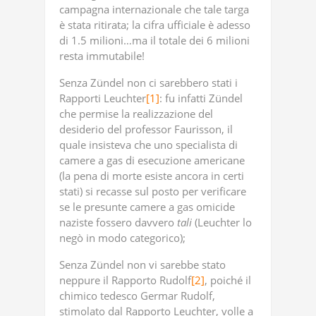
campagna internazionale che tale targa
è stata ritirata; la cifra ufficiale è adesso
di 1.5 milioni…ma il totale dei 6 milioni
resta immutabile!
Senza Zündel non ci sarebbero stati i
Rapporti Leuchter
[1]
: fu infatti Zündel
che permise la realizzazione del
desiderio del professor Faurisson, il
quale insisteva che uno specialista di
camere a gas di esecuzione americane
(la pena di morte esiste ancora in certi
stati) si recasse sul posto per verificare
se le presunte camere a gas omicide
naziste fossero davvero
tali
(Leuchter lo
negò in modo categorico);
Senza Zündel non vi sarebbe stato
neppure il Rapporto Rudolf
[2]
, poiché il
chimico tedesco Germar Rudolf,
stimolato dal Rapporto Leuchter, volle a