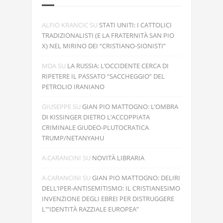
ALFIO KRANCIC
SU
STATI UNITI: I CATTOLICI
TRADIZIONALISTI (E LA FRATERNITÀ SAN PIO
X) NEL MIRINO DEI “CRISTIANO-SIONISTI”
MDA
SU
LA RUSSIA: L’OCCIDENTE CERCA DI
RIPETERE IL PASSATO “SACCHEGGIO” DEL
PETROLIO IRANIANO
GIUSEPPE
SU
GIAN PIO MATTOGNO: L’OMBRA
DI KISSINGER DIETRO L’ACCOPPIATA
CRIMINALE GIUDEO-PLUTOCRATICA
TRUMP/NETANYAHU
A.CARANCINI
SU
NOVITÀ LIBRARIA
A.CARANCINI
SU
GIAN PIO MATTOGNO: DELIRI
DELL’IPER-ANTISEMITISMO: IL CRISTIANESIMO
INVENZIONE DEGLI EBREI PER DISTRUGGERE
L'”IDENTITÀ RAZZIALE EUROPEA”