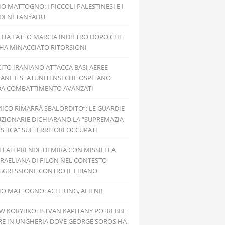
IO MATTOGNO: I PICCOLI PALESTINESI E I
 DI NETANYAHU
 HA FATTO MARCIA INDIETRO DOPO CHE
 HA MINACCIATO RITORSIONI
CITO IRANIANO ATTACCA BASI AEREE
IANE E STATUNITENSI CHE OSPITANO
 DA COMBATTIMENTO AVANZATI
MICO RIMARRÀ SBALORDITO”: LE GUARDIE
ZIONARIE DICHIARANO LA “SUPREMAZIA
ISTICA” SUI TERRITORI OCCUPATI
LAH PRENDE DI MIRA CON MISSILI LA
SRAELIANA DI FILON NEL CONTESTO
GGRESSIONE CONTRO IL LIBANO
IO MATTOGNO: ACHTUNG, ALIENI!
W KORYBKO: ISTVAN KAPITANY POTREBBE
RE IN UNGHERIA DOVE GEORGE SOROS HA