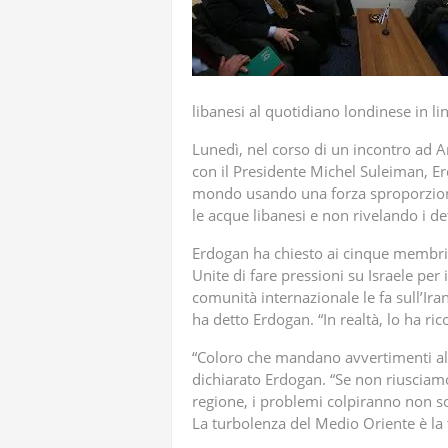
libanesi al quotidiano londinese in l
Lunedì, nel corso di un incontro ad A
con il Presidente Michel Suleiman, Er
mondo usando una forza sproporzionat
le acque libanesi e non rivelando i d
Erdogan ha chiesto ai cinque membri 
Unite di fare pressioni su Israele pe
comunità internazionale le fa sull’Ira
ha detto Erdogan. “In realtà, lo ha ric
“Coloro che mandano avvertimenti all
dichiarato Erdogan. “Se non riusciam
regione, i problemi colpiranno non s
La turbolenza del Medio Oriente è la