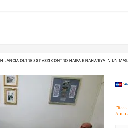
RRA ISRAELIANO CON MISSILI DI PRECISIONE
IV A DIMONA: MAPPATURA DEGLI OBBIETTIVI MILITARI E STRATEGI
4
 CONDUCE 63 OPERAZIONI MILITARI CONTRO ISRAELE IN 24 ORE
 LANCIA OLTRE 30 RAZZI CONTRO HAIFA E NAHARIYA IN UN MAS
TI E ISRAELE INTENSIFICANO GLI ATTACCHI CONTRO AREE RESIDENZ
 IRANIANI PIOVONO SUI CENTRI DI INTELLIGENCE “SICURI” DI ISRA
Clicca 
Andrea
RIVOLUZIONARIE ISLAMICHE