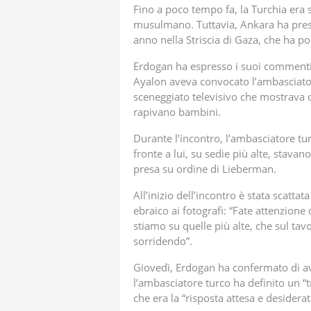
Fino a poco tempo fa, la Turchia era 
musulmano. Tuttavia, Ankara ha preso
anno nella Striscia di Gaza, che ha p
Erdogan ha espresso i suoi commenti 
Ayalon aveva convocato l’ambasciator
sceneggiato televisivo che mostrava de
rapivano bambini.
Durante l’incontro, l’ambasciatore tur
fronte a lui, su sedie più alte, stava
presa su ordine di Lieberman.
All’inizio dell’incontro è stata scattat
ebraico ai fotografi: “Fate attenzion
stiamo su quelle più alte, che sul tav
sorridendo”.
Giovedì, Erdogan ha confermato di aver
l’ambasciatore turco ha definito un “
che era la “risposta attesa e desiderat