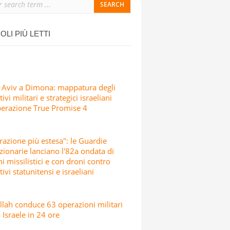
ONDATA DI ATTACCHI MISSILISTICI E
OLI PIÙ LETTI
 Aviv a Dimona: mappatura degli
ivi militari e strategici israeliani
perazione True Promise 4
razione più estesa": le Guardie
zionarie lanciano l'82a ondata di
hi missilistici e con droni contro
tivi statunitensi e israeliani
lah conduce 63 operazioni militari
 Israele in 24 ore