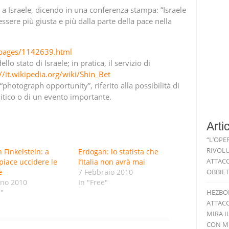
e a Israele, dicendo in una conferenza stampa: “Israele
ssere più giusta e più dalla parte della pace nella
spages/1142639.html
llo stato di Israele; in pratica, il servizio di
//it.wikipedia.org/wiki/Shin_Bet
“photograph opportunity”, riferito alla possibilità di
itico o di un evento importante.
Arti
“L’OPE
RIVOLU
Finkelstein: a
Erdogan: lo statista che
ATTACC
 piace uccidere le
l’Italia non avrà mai
e
7 Febbraio 2010
OBBIET
gno 2010
In "Free"
e"
HEZBO
ATTACC
MIRA I
CON MI