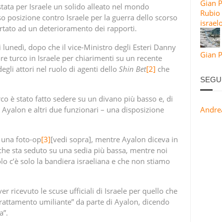
Gian 
stata per Israele un solido alleato nel mondo
Rubio 
 posizione contro Israele per la guerra dello scorso
israel
ortato ad un deterioramento dei rapporti.
lunedì, dopo che il vice-Ministro degli Esteri Danny
Gian P
e turco in Israele per chiarimenti su un recente
gli attori nel ruolo di agenti dello
Shin
Bet
[2]
che
SEGU
co è stato fatto sedere su un divano più basso e, di
no Ayalon e altri due funzionari – una disposizione
Andre
a una foto-op
[3]
[vedi sopra], mentre Ayalon diceva in
e che sta seduto su una sedia più bassa, mentre noi
olo c’è solo la bandiera israeliana e che non stiamo
 ricevuto le scuse ufficiali di Israele per quello che
trattamento umiliante” da parte di Ayalon, dicendo
a”.