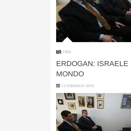
ANGELA L
“L’OPERAZ
CON DRONI
FREE
ERDOGAN: ISRAELE 
MONDO
12 FEBBRAIO 2010