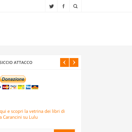
CI ISRAELIANI DELL’OPERAZIONE TRUE
SICCIO ATTACCO
IALI, SCUOLE E CENTRI CULTURALI IN
ELE: LO AFFERMA IL CORPO DELLE
qui e scopri la vetrina dei libri di
 Carancini su Lulu