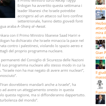
Il Primo Ministro turco Recep Tayyp
Erdogan ha avvertito questa settimana i
Angela
leader libanesi che Israele potrebbe
accingersi ad un attacco sul loro confine
settentrionale, hanno detto giovedì fonti
Hezbol
ingua araba
A
–
Sharq
al
–
Awsat
.
attacc
mira i
nkara con il Primo Ministro libanese Saad Hariri e
con mi
dogan ha dichiarato che Israele minaccia la pace nel
a contro i palestinesi, violando lo spazio aereo e
ettagli del proprio programma nucleare.
Gian P
sicari
permanenti del Consiglio di Sicurezza delle Nazioni
r il suo programma nucleare allo stesso modo in cui la
n. “Israele non ha mai negato di avere armi nucleari”,
Il giu
onosciuto”.
masso
’Iran dovrebbero mandarli anche a Israele”, ha
o ad avere un atteggiamento onesto in questa
Fiamma
olo questa regione, ma si diffonderanno dappertutto.
 turbolenza del mondo”.