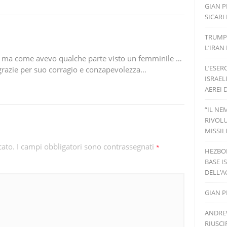
GIAN P
SICARI
TRUMP
L’IRAN
 ma come avevo qualche parte visto un femminile …
L’ESER
azie per suo corragio e conzapevolezza…
ISRAEL
AEREI
“IL NE
RIVOLU
MISSIL
cato.
I campi obbligatori sono contrassegnati
*
HEZBOL
BASE I
DELL’A
GIAN P
ANDRE
RIUSCI