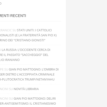
O
ENTI RECENTI
KRANCIC
SU
STATI UNITI: I CATTOLICI
IONALISTI (E LA FRATERNITÀ SAN PIO X)
RINO DEI “CRISTIANO-SIONISTI”
U
LA RUSSIA: L’OCCIDENTE CERCA DI
RE IL PASSATO “SACCHEGGIO” DEL
LIO IRANIANO
PPE
SU
GIAN PIO MATTOGNO: L’OMBRA DI
GER DIETRO L’ACCOPPIATA CRIMINALE
O-PLUTOCRATICA TRUMP/NETANYAHU
NCINI
SU
NOVITÀ LIBRARIA
NCINI
SU
GIAN PIO MATTOGNO: DELIRI
PER-ANTISEMITISMO: IL CRISTIANESIMO