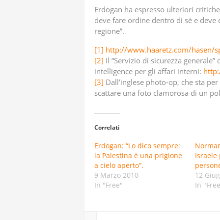
Erdogan ha espresso ulteriori critich
deve fare ordine dentro di sé e deve e
regione”.
[1]
http://www.haaretz.com/hasen/
[2]
Il “Servizio di sicurezza generale” de
intelligence per gli affari interni:
http:
[3]
Dall’inglese photo-op, che sta per 
scattare una foto clamorosa di un pol
Correlati
Erdogan: “Lo dico sempre:
Norman 
la Palestina è una prigione
Israele
a cielo aperto”.
person
9 Marzo 2010
12 Giu
In "Free"
In "Fre