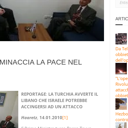
ANO: PERCHÉ SIAMO CON L’IRAN
IONE PIÙ ESTESA”: LE GUARDIE RIVOLUZIONARIE LANCIANO L’82A 
ARTIC
 CONTRO OBBIETTIVI STATUNITENSI E ISRAELIANI
Da Tel
obbiett
dell'o
MINACCIA LA PACE NEL
"L'ope
Rivolu
attacc
REPORTAGE
:
LA
TURCHIA
AVVERTE
IL
obbiet
LIBANO
CHE
ISRAELE
POTREBBE
ACCINGERSI
AD
UN
ATTACCO
Hezbol
Haaretz
,
14
.
01
.
2010
[1]
contro