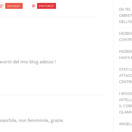
GOOGLE+
PINTEREST
DA TEL
OBBIET
DELL’O
HEZBOL
CONTRO
HEZBOL
HAIFA 
favoriti del mio blog adesso !
STATI 
ATTACC
CENTRI
I MISS
INTELL
IL COR
ISLAM
maschile, non femminile, grazie.
ANGELA