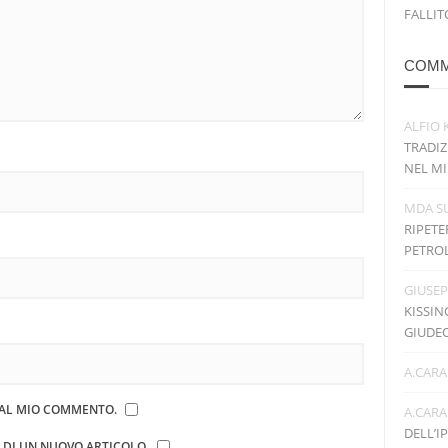
FALLIT
COMM
ALFIO 
TRADIZ
NEL MI
MDA
S
RIPETE
PETRO
GIUSE
KISSIN
GIUDE
A.CARA
E AL MIO COMMENTO.
A.CARA
DELL’I
E DI UN NUOVO ARTICOLO.