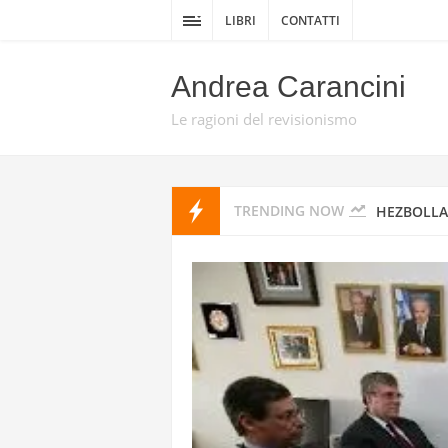
DELLA GUE
LIBRI
CONTATTI
DA TEL AV
Andrea Carancini
PROMISE 
Le ragioni del revisionismo
HEZBOLLAH
TRENDING NOW
HEZBOLLAH
STATI UNI
IRAN
I MISSILI
GUARDIE 