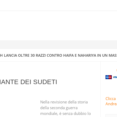
RRA ISRAELIANO CON MISSILI DI PRECISIONE
IV A DIMONA: MAPPATURA DEGLI OBBIETTIVI MILITARI E STRATEGI
4
 CONDUCE 63 OPERAZIONI MILITARI CONTRO ISRAELE IN 24 ORE
 LANCIA OLTRE 30 RAZZI CONTRO HAIFA E NAHARIYA IN UN MAS
TI E ISRAELE INTENSIFICANO GLI ATTACCHI CONTRO AREE RESIDENZ
IANTE DEI SUDETI
 IRANIANI PIOVONO SUI CENTRI DI INTELLIGENCE “SICURI” DI ISRA
Clicca 
Nella revisione della storia
Andrea
RIVOLUZIONARIE ISLAMICHE
della seconda guerra
mondiale, è senza dubbio lo