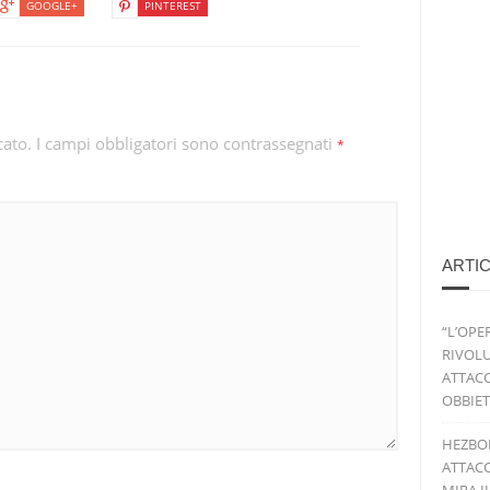
GOOGLE+
PINTEREST
cato.
I campi obbligatori sono contrassegnati
*
ARTIC
“L’OPE
RIVOLU
ATTACC
OBBIET
HEZBO
ATTACC