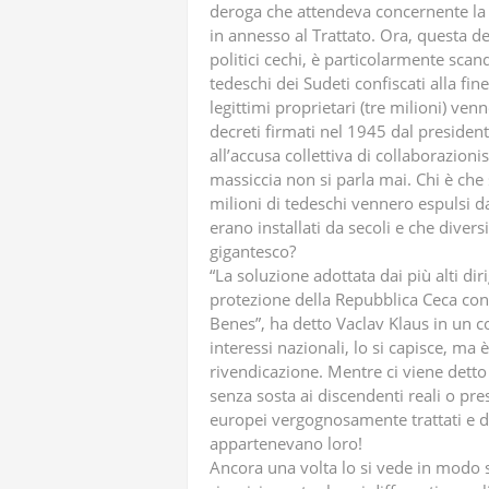
deroga che attendeva concernente la 
in annesso al Trattato. Ora, questa der
politici cechi, è particolarmente scan
tedeschi dei Sudeti confiscati alla f
legittimi proprietari (tre milioni) ve
decreti firmati nel 1945 dal preside
all’accusa collettiva di collaborazion
massiccia non si parla mai. Chi è che 
milioni di tedeschi vennero espulsi da
erano installati da secoli e che diver
gigantesco?
“La soluzione adottata dai più alti di
protezione della Repubblica Ceca cont
Benes”, ha detto Vaclav Klaus in un c
interessi nazionali, lo si capisce, ma
rivendicazione. Mentre ci viene detto
senza sosta ai discendenti reali o pre
europei vergognosamente trattati e de
appartenevano loro!
Ancora una volta lo si vede in modo 