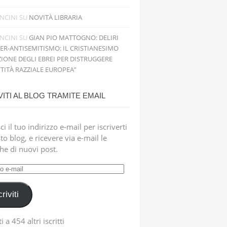
NCINI
SU
NOVITÀ LIBRARIA
NCINI
SU
GIAN PIO MATTOGNO: DELIRI
PER-ANTISEMITISMO: IL CRISTIANESIMO
IONE DEGLI EBREI PER DISTRUGGERE
NTITÀ RAZZIALE EUROPEA”
VITI AL BLOG TRAMITE EMAIL
ci il tuo indirizzo e-mail per iscriverti
to blog, e ricevere via e-mail le
che di nuovi post.
zzo
criviti
i a 454 altri iscritti