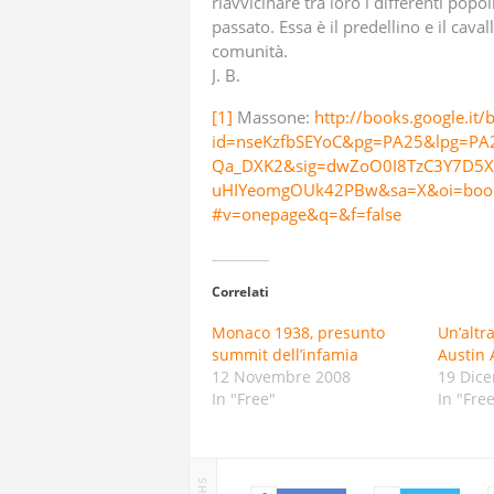
riavvicinare tra loro i differenti pop
passato. Essa è il predellino e il cav
comunità.
J. B.
[1]
Massone:
http://books.google.it/
id=nseKzfbSEYoC&pg=PA25&lpg=PA
Qa_DXK2&sig=dwZoO0I8TzC3Y7D5X0S
uHIYeomgOUk42PBw&sa=X&oi=book
#v=onepage&q=&f=false
Correlati
Monaco 1938, presunto
Un’altra
summit dell’infamia
Austin
12 Novembre 2008
19 Dic
In "Free"
In "Fre