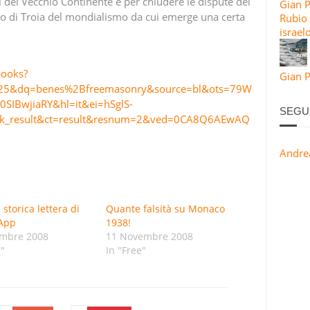
oli del Vecchio Continente e per chiudere le dispute del
Gian 
allo di Troia del mondialismo da cui emerge una certa
Rubio 
israel
books?
Gian P
25&dq=benes%2Bfreemasonry&source=bl&ots=79W
IBwjiaRY&hl=it&ei=hSglS-
SEGU
_result&ct=result&resnum=2&ved=0CA8Q6AEwAQ
Andre
 storica lettera di
Quante falsità su Monaco
 App
1938!
embre 2008
11 Novembre 2008
e"
In "Free"