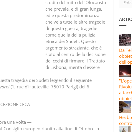
studio del mito dell’Olocausto
ANO: PERCHÉ SIAMO CON L’IRAN
che prevale, e di gran lunga,
ed è questa predominanza
IONE PIÙ ESTESA”: LE GUARDIE RIVOLUZIONARIE LANCIANO L’82A 
ARTIC
che vela tutte le altre tragedie
di questa guerra, tragedie
 CONTRO OBBIETTIVI STATUNITENSI E ISRAELIANI
come quella della pulizia
etnica dei Sudeti. Questo
argomento straziante, che è
Da Tel
stato al centro della decisione
obbiett
dei cechi di firmare il Trattato
dell'o
di Lisbona, merita d’essere
uesta tragedia dei Sudeti leggendo il seguente
"L'ope
varol
(1, rue d’Hauteville, 75010 Parigi) del 6
Rivolu
attacc
obbiet
CCEZIONE CECA
Hezbol
cora una volta —
contro
 Consiglio europeo riunito alla fine di Ottobre la