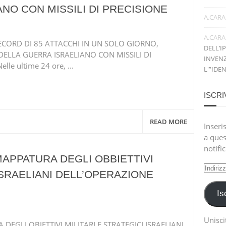
NO CON MISSILI DI PRECISIONE
A.CARA
A.CARA
ORD DI 85 ATTACCHI IN UN SOLO GIORNO,
DELL’I
DELLA GUERRA ISRAELIANO CON MISSILI DI
INVENZ
le ultime 24 ore, ...
L'”IDE
ISCRI
READ MORE
Inseris
a ques
notifi
 MAPPATURA DEGLI OBBIETTIVI
Indiri
 ISRAELIANI DELL’OPERAZIONE
e-
mail
Is
Uniscit
EGLI OBIETTIVI MILITARI E STRATEGICI ISRAELIANI