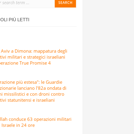
ONDATA DI ATTACCHI MISSILISTICI E
OLI PIÙ LETTI
 Aviv a Dimona: mappatura degli
ivi militari e strategici israeliani
perazione True Promise 4
razione più estesa": le Guardie
zionarie lanciano l'82a ondata di
hi missilistici e con droni contro
tivi statunitensi e israeliani
lah conduce 63 operazioni militari
 Israele in 24 ore