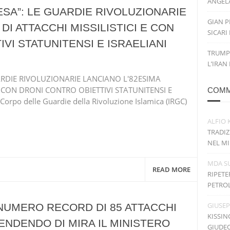
ANGELA
ESA”: LE GUARDIE RIVOLUZIONARIE
GIAN P
DI ATTACCHI MISSILISTICI E CON
SICARI
VI STATUNITENSI E ISRAELIANI
TRUMP
L’IRAN
UARDIE RIVOLUZIONARIE LANCIANO L'82ESIMA
E CON DRONI CONTRO OBIETTIVI STATUNITENSI E
COMM
Corpo delle Guardie della Rivoluzione Islamica (IRGC)
ALFIO 
TRADIZ
NEL MI
MDA
S
READ MORE
RIPETE
PETRO
GIUSE
NUMERO RECORD DI 85 ATTACCHI
KISSIN
ENDENDO DI MIRA IL MINISTERO
GIUDE