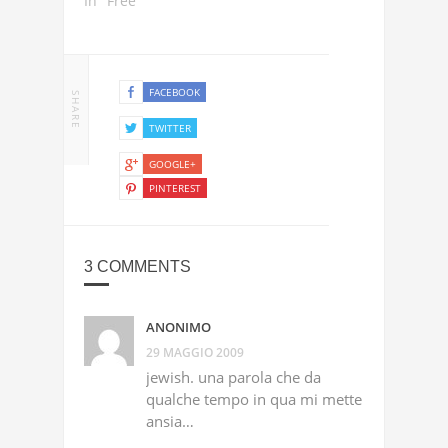
In "Free"
FACEBOOK
SHARE
TWITTER
GOOGLE+
PINTEREST
3 COMMENTS
ANONIMO
29 MAGGIO 2009
jewish. una parola che da
qualche tempo in qua mi mette
ansia…