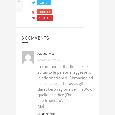
TWITTER
GOOGLE+
PINTEREST
3 COMMENTS
ANONIMO
20 APRILE 2009
Io continuo a ribadire che se
soltanto le persone leggessero
le affermazioni di Ahmaninejad
senza sapere chi fosse, gli
darebbero ragione per il 90% di
quello che dice (l’ho
sperimentato).
Mah…
RISPONDI