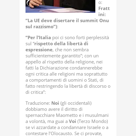
o:
Fratt
ini:
“La UE deve disertare il summit Onu
sul razzismo”)
:
“Per
l’Italia
poi ci sono forti perplessità
sul “
rispetto
della
libertà
di
espressione
, che non sembra
sufficientemente garantito”; con un
appello al rispetto della religione, nei
fatti la Dichiarazione condannerebbe
ogni critica alle religioni ma soprattutto
a comportamenti di uomini o Stati, di
fatto restringendo la libertà di discorso o
di critica”:
Traduzione:
Noi
(gli occidentali)
dobbiamo avere il diritto di
spernacchiare Maometto e i musulmani
a volontà, ma guai a
Voi
(Terzo Mondo)
se vi azzardate a condannare Israele o a
contestare l’Olocausto. Se ci provate,