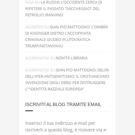
MDA
SU
LA RUSSIA: L’OCCIDENTE CERCA DI
RIPETERE IL PASSATO “SACCHEGGIO” DEL
PETROLIO IRANIANO
GIUSEPPE
SU
GIAN PIO MATTOGNO: L’OMBRA
DI KISSINGER DIETRO L’ACCOPPIATA
CRIMINALE GIUDEO-PLUTOCRATICA
TRUMP/NETANYAHU
A.CARANCINI
SU
NOVITÀ LIBRARIA
A.CARANCINI
SU
GIAN PIO MATTOGNO: DELIRI
DELL’IPER-ANTISEMITISMO: IL CRISTIANESIMO
INVENZIONE DEGLI EBREI PER DISTRUGGERE
L'”IDENTITÀ RAZZIALE EUROPEA”
ISCRIVITI AL BLOG TRAMITE EMAIL
Inserisci il tuo indirizzo e-mail per
iscriverti a questo blog, e ricevere via e-