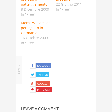
patteggiamento
22 Giugno 2011
8 Dicembre 2009
In "Free"
In "Free"
Mons. Williamson
perseguito in
Germania
16 Ottobre 2009
In "Free"
FACEBOOK
SHARE
TWITTER
GOOGLE+
PINTEREST
LEAVE A COMMENT