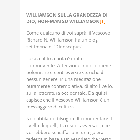
WILLIAMSON
SULLA
GRANDEZZA
DI
DIO
;
HOFFMAN
SU
WILLIAMSON
[1]
Come qualcuno di voi saprà, il Vescovo
Richard N. Williamson ha un blog
settimanale: “Dinoscopus”.
La sua ultima nota è molto
commovente. Attenzione: non contiene
polemiche o controversie storiche di
nessun genere. E’ una meditazione
puramente contemplativa, di alto livello,
sulla letteratura occidentale. Da qui si
capisce che il Vescovo Williamson è un
messaggero di cultura.
Non abbiamo bisogno di commentare il
livello di quelli, tra i suoi avversari, che
vorrebbero schiaffarlo in una galera
tedesca in base a un Mandato d’Arresto