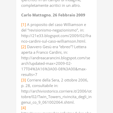
completamente acritici in un altro.
Carlo
Mattogno
,
26
Febbraio
2009
[1]
A proposito del caso Williamson e
del “revisionismo-negazionismo”, in:
http://21e33.blogspot.com/2009/02/fra
nco-cardini-sul-caso-williamson.html.
[2]
Davvero Gesù era “ebreo”? Lettera
aperta a Franco Cardini, in:
http://andreacarancini.blogspot.com/se
arch?updated-max=2009-02-
17T04%3A16%3A00-08%3A00&max-
results=7
[3]
Corriere della Sera, 2 ottobre 2006,
p. 28, consultabile in:
http://archiviostorico.corriere.it/2006/ot
tobre/02/Twin_Towers_rivincita_degli_in
genui_co_9_061002064.shtml.
[4]