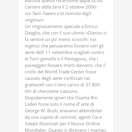
Battista questa recensione apparsa sul
Corriere
della
Sera
il 2 ottobre 2006:
«
Le
Twin
Towers
e
la
rivincita
degli
«
ingenui
»
Un ringraziamento speciale a Enrico
Deaglio, che con il suo ultimo «Diario» ci
fa sentire un po’ meno sciocchi: noi
ingenui che pensavamo fossero veri gli
aerei dell’ 11 settembre scagliati contro
le Torri gemelle e il Pentagono, che i
passeggeri fossero morti davvero, che il
crollo del World Trade Center fosse
causato degli aerei conficcati nei
grattacieli con il loro carico di 37.800
litri di cherosene ciascuno.
Stupidamente ignari che Osama Bin
Laden fosse solo il nome d’ arte di
George W. Bush, eravamo abbindolati
da una cupola di «sionisti, agenti Cia e
Adepti Illuminati per il Nuovo Ordine
Mondiale». Questo ci dicevano i maniaci