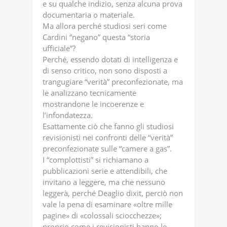
e su qualche indizio, senza alcuna prova
documentaria o materiale.
Ma allora perché studiosi seri come
Cardini “negano” questa “storia
ufficiale”?
Perché, essendo dotati di intelligenza e
di senso critico, non sono disposti a
trangugiare “verità” preconfezionate, ma
le analizzano tecnicamente
mostrandone le incoerenze e
l’infondatezza.
Esattamente ciò che fanno gli studiosi
revisionisti nei confronti delle “verità”
preconfezionate sulle “camere a gas”.
I “complottisti” si richiamano a
pubblicazioni serie e attendibili, che
invitano a leggere, ma che nessuno
leggerà, perché Deaglio dixit, perciò non
vale la pena di esaminare «oltre mille
pagine» di «colossali sciocchezze»;
proprio come i revisionisti hanno le