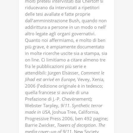
molti pretesi intervistati dal Chertoff si
riducevano da intervistati a ripetitori
delle tesi avallate e fatte proprie
dall’amministrazione Bush, quando non
addirittura a persone in un modo o nell’
altro legate agli organi governativi.
Quanto noi affermiamo, e molto di ben
più grave, è ampiamente documentato
in molte ricerche uscite sia a stampa, sia
on line. Ci limitiamo a citare almeno tre
fra le pubblicazioni più serie e
attendibili: Jürgen Elsässer,
Comment
le
Jihad
est
arrivé
en
Europe
, Vevey, Xenia,
2006 (l’edizione originale è in tedesco;
quella francese si avvale di una
Prefazione di J.-P. Chevènement);
Webster Tarpley,
9
/
11
.
Synthetic
terror
made
in
USA
, Joshua Tree, California,
Progressive Press 2006, ben 492 pagine;
Barrie Zwicker,
Towers
of
deception
.
The
media
cover
–
up
of
9
/
11
, New Society