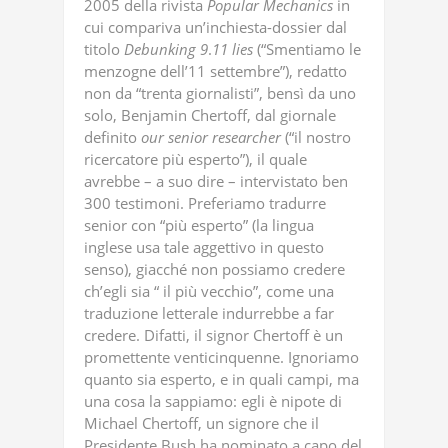
2005 della rivista
Popular
Mechanics
in
cui compariva un’inchiesta-dossier dal
titolo
Debunking
9
.
11
lies
(“Smentiamo le
menzogne dell’11 settembre”), redatto
non da “trenta giornalisti”, bensì da uno
solo, Benjamin Chertoff, dal giornale
definito
our
senior
researcher
(“il nostro
ricercatore più esperto”), il quale
avrebbe – a suo dire – intervistato ben
300 testimoni. Preferiamo tradurre
senior con “più esperto” (la lingua
inglese usa tale aggettivo in questo
senso), giacché non possiamo credere
ch’egli sia “ il più vecchio”, come una
traduzione letterale indurrebbe a far
credere. Difatti, il signor Chertoff è un
promettente venticinquenne. Ignoriamo
quanto sia esperto, e in quali campi, ma
una cosa la sappiamo: egli è nipote di
Michael Chertoff, un signore che il
Presidente Bush ha nominato a capo del