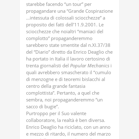
starebbe facendo “un tour” per
propagandare una “Grande Cospirazione
…intessuta di colossali sciocchezze” a
proposito dei fatti dell’11.9.2001. Le
sciocchezze che noialtri “maniaci del
complotto” propaganderemmo
sarebbero state smentite dal n.XI.37/38
del “Diario” diretto da Enrico Deaglio che
ha portato in Italia il lavoro certosino di
trenta giornalisti del
Popular
Mechanics
i
quali avrebbero smascherato il “cumulo
di menzogne e di teoremi bislacchi al
centro della grande fantasia
complottista”. Pertanto, a quel che
sembra, noi propaganderemmo “un
sacco di bugie”.
Purtroppo per il Suo valente
collaboratore, la realtà è ben diversa.
Enrico Deaglio ha riciclato, con un anno
e mezzo di ritardo, il numero del marzo