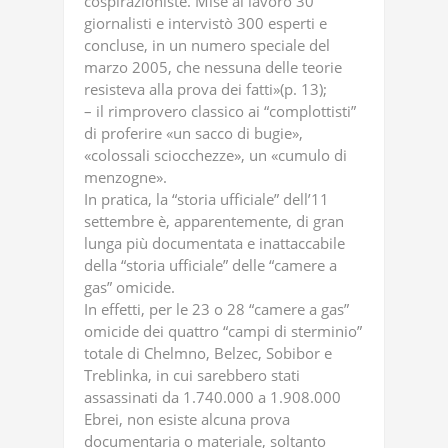
cospirazioniste. Mise al lavoro 30
giornalisti e intervistò 300 esperti e
concluse, in un numero speciale del
marzo 2005, che nessuna delle teorie
resisteva alla prova dei fatti»(p. 13);
– il rimprovero classico ai “complottisti”
di proferire «un sacco di bugie»,
«colossali sciocchezze», un «cumulo di
menzogne».
In pratica, la “storia ufficiale” dell’11
settembre è, apparentemente, di gran
lunga più documentata e inattaccabile
della “storia ufficiale” delle “camere a
gas” omicide.
In effetti, per le 23 o 28 “camere a gas”
omicide dei quattro “campi di sterminio”
totale di Chelmno, Belzec, Sobibor e
Treblinka, in cui sarebbero stati
assassinati da 1.740.000 a 1.908.000
Ebrei, non esiste alcuna prova
documentaria o materiale, soltanto