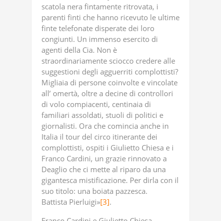
scatola nera fintamente ritrovata, i
parenti finti che hanno ricevuto le ultime
finte telefonate disperate dei loro
congiunti. Un immenso esercito di
agenti della Cia. Non è
straordinariamente sciocco credere alle
suggestioni degli agguerriti complottisti?
Migliaia di persone coinvolte e vincolate
all’ omertà, oltre a decine di controllori
di volo compiacenti, centinaia di
familiari assoldati, stuoli di politici e
giornalisti. Ora che comincia anche in
Italia il tour del circo itinerante dei
complottisti, ospiti i Giulietto Chiesa e i
Franco Cardini, un grazie rinnovato a
Deaglio che ci mette al riparo da una
gigantesca mistificazione. Per dirla con il
suo titolo: una boiata pazzesca.
Battista Pierluigi»
[3]
.
Franco Cardini e Giulietto Chiesa,