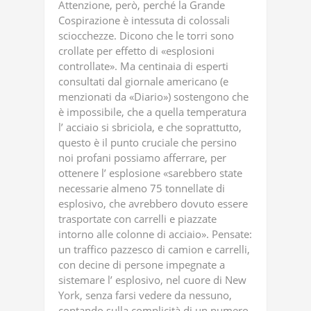
Attenzione, però, perché la Grande
Cospirazione è intessuta di colossali
sciocchezze. Dicono che le torri sono
crollate per effetto di «esplosioni
controllate». Ma centinaia di esperti
consultati dal giornale americano (e
menzionati da «Diario») sostengono che
è impossibile, che a quella temperatura
l’ acciaio si sbriciola, e che soprattutto,
questo è il punto cruciale che persino
noi profani possiamo afferrare, per
ottenere l’ esplosione «sarebbero state
necessarie almeno 75 tonnellate di
esplosivo, che avrebbero dovuto essere
trasportate con carrelli e piazzate
intorno alle colonne di acciaio». Pensate:
un traffico pazzesco di camion e carrelli,
con decine di persone impegnate a
sistemare l’ esplosivo, nel cuore di New
York, senza farsi vedere da nessuno,
contando sulla complicità di un numero