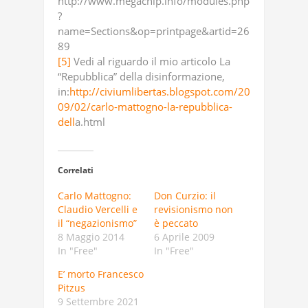
http://www.megachip.info/modules.php
?
name=Sections&op=printpage&artid=26
89
[5]
Vedi al riguardo il mio articolo La
“Repubblica” della disinformazione,
in:
http://civiumlibertas.blogspot.com/20
09/02/carlo-mattogno-la-repubblica-
dell
a.html
Correlati
Carlo Mattogno:
Don Curzio: il
Claudio Vercelli e
revisionismo non
il “negazionismo”
è peccato
8 Maggio 2014
6 Aprile 2009
In "Free"
In "Free"
E’ morto Francesco
Pitzus
9 Settembre 2021