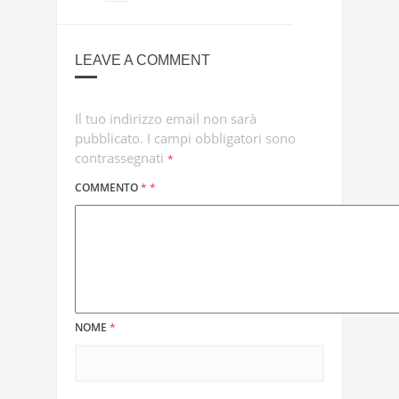
LEAVE A COMMENT
Il tuo indirizzo email non sarà
pubblicato.
I campi obbligatori sono
contrassegnati
*
COMMENTO
*
*
NOME
*