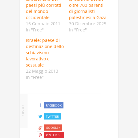
paesi più corrotti
oltre 700 parenti
del mondo
di giornalisti
occidentale
palestinesi a Gaza
16 Gennaio 2011
30 Dicembre 2025
In "Free"
In "Free"
Israele: paese di
destinazione dello
schiavismo
lavorativo e
sessuale
22 Maggio 2013
In "Free"
FACEBOOK
SHARE
TWITTER
GOOGLE+
PINTEREST