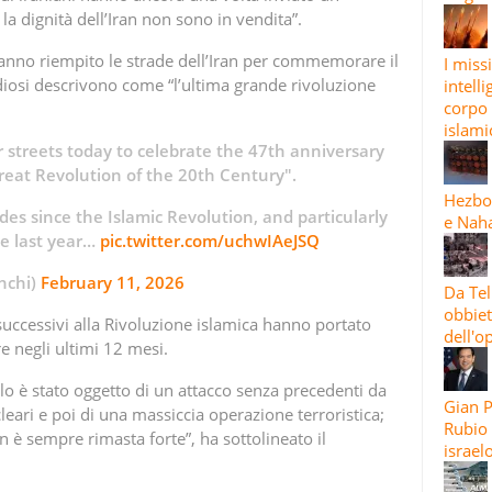
la dignità dell’Iran non sono in vendita”.
anno riempito le strade dell’Iran per commemorare il
I miss
udiosi descrivono come “l’ultima grande rivoluzione
intelli
corpo 
islami
r streets today to celebrate the 47th anniversary
Great Revolution of the 20th Century".
Hezbol
s since the Islamic Revolution, and particularly
e Naha
he last year…
pic.twitter.com/uchwIAeJSQ
hchi)
February 11, 2026
Da Tel
obbiett
uccessivi alla Rivoluzione islamica hanno portato
dell'o
re negli ultimi 12 mesi.
olo è stato oggetto di un attacco senza precedenti da
Gian 
leari e poi di una massiccia operazione terroristica;
Rubio 
n è sempre rimasta forte”, ha sottolineato il
israel