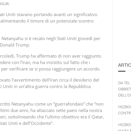
scat.
tati Uniti stavano portando avanti un significativo
 alimentando il timore di un potenziale scontro
Netanyahu si è recato negli Stati Uniti giovedì per
e Donald Trump.
rcoledì, Trump ha affermato di non aver raggiunto
ere con l’Iran, ma ha insistito sul fatto che i
ARTIC
per verificare se si possa raggiungere un accordo.
vato l’avvertimento dell’Iran circa il desiderio del
DA TEL
ti Uniti in un’altra guerra contro la Repubblica
OBBIET
DELL’O
descritto Netanyahu come un “guerrafondaio” che “non
HEZBOL
ltimi due anni, ha attaccato sette paesi nella nostra
CONTRO
teri, sottolineando che l’ultimo obiettivo era il Qatar,
Stati Uniti e dell’Occidente”.
HEZBOL
HAIFA 