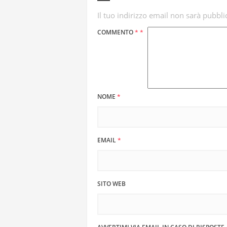
Il tuo indirizzo email non sarà pubbli
COMMENTO
*
*
NOME
*
EMAIL
*
SITO WEB