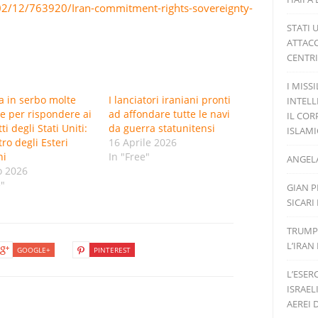
/02/12/763920/Iran-commitment-rights-sovereignty-
STATI 
ATTACC
CENTRI
I MISS
ha in serbo molte
I lanciatori iraniani pronti
INTELL
e per rispondere ai
ad affondare tutte le navi
IL COR
i degli Stati Uniti:
da guerra statunitensi
ISLAM
tro degli Esteri
16 Aprile 2026
hi
In "Free"
ANGELA
o 2026
e"
GIAN P
SICARI
TRUMP
L’IRAN
GOOGLE+
PINTEREST
L’ESER
ISRAEL
AEREI