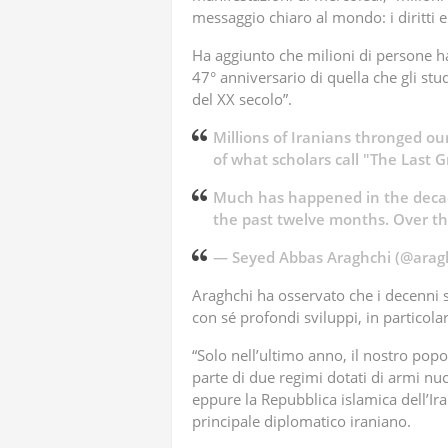
messaggio chiaro al mondo: i diritti e 
Ha aggiunto che milioni di persone h
47° anniversario di quella che gli st
del XX secolo”.
Millions of Iranians thronged ou
of what scholars call "The Last 
Much has happened in the decade
the past twelve months. Over t
— Seyed Abbas Araghchi (@arag
Araghchi ha osservato che i decenni s
con sé profondi sviluppi, in particola
“Solo nell’ultimo anno, il nostro pop
parte di due regimi dotati di armi nuc
eppure la Repubblica islamica dell’Ira
principale diplomatico iraniano.