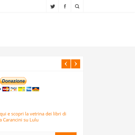
ORSIONI
CI ISRAELIANI DELL’OPERAZIONE TRUE
SICCIO ATTACCO
IALI, SCUOLE E CENTRI CULTURALI IN
qui e scopri la vetrina dei libri di
 Carancini su Lulu
ELE: LO AFFERMA IL CORPO DELLE