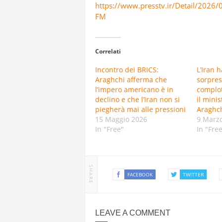
https://www.presstv.ir/Detail/2026
FM
Correlati
Incontro dei BRICS:
L’Iran 
Araghchi afferma che
sorpres
l’impero americano è in
complott
declino e che l’Iran non si
il minis
piegherà mai alle pressioni
Araghc
15 Maggio 2026
9 Marz
In "Free"
In "Fre
SHARE
FACEBOOK
TWITTER
LEAVE A COMMENT