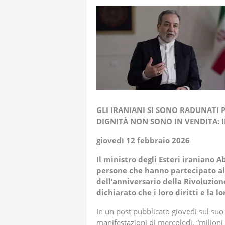
GUARDIE 
ANGELA L
GIAN PIO 
TRUMP HA
DA TEL AV
GLI IRANIANI SI SONO RADUNATI P
DIGNITÀ NON SONO IN VENDITA: I
PROMISE 
giovedì 12 febbraio 2026
Il ministro degli Esteri iraniano 
persone che hanno partecipato all
dell’anniversario della Rivoluzi
dichiarato che i loro diritti e la 
In un post pubblicato giovedì sul suo
manifestazioni di mercoledì, “milioni