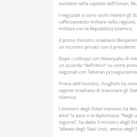
nucleare nella capitale dell’Oman, Mu
I negoziati si sono svolti mentre gli S
rafforzamento militare nella regione,
militare con la Repubblica Islamica.
Il primo ministro israeliano Benjamin 
un incontro privato con il president
Dopo i colloqui con Netanyahu di me
un accordo “definitivo” su come proced
negoziati con Teheran proseguiranno 
Prima dell’incontro, Araghchi ha rinno
regime israeliano di trascinare gli Sta
islamica.
l ministro degli Esteri iraniano ha 
ama” la pace o la diplomazia. “Negli u
regione”, ha detto il ministro degli Es
“alleato degli Stati Uniti, amico degli 