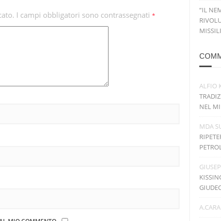
“IL NE
cato.
I campi obbligatori sono contrassegnati
*
RIVOLU
MISSIL
COMM
ALFIO 
TRADIZ
NEL MI
MDA
S
RIPETE
PETRO
GIUSE
KISSIN
GIUDE
A.CARA