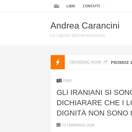
LIBRI
CONTATTI
TRUMP HA
Andrea Carancini
DA TEL AV
Le ragioni del revisionismo
PROMISE 
TRENDING NOW
HEZBOLLAH
HEZBOLLAH
FREE
GLI IRANIANI SI SO
STATI UNI
DICHIARARE CHE I L
IRAN
DIGNITÀ NON SONO 
I MISSILI
12 FEBBRAIO 2026