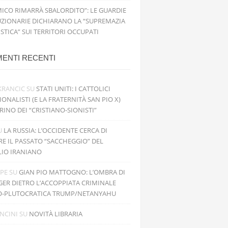
MICO RIMARRÀ SBALORDITO”: LE GUARDIE
ZIONARIE DICHIARANO LA “SUPREMAZIA
ISTICA” SUI TERRITORI OCCUPATI
ENTI RECENTI
KRANCIC
SU
STATI UNITI: I CATTOLICI
IONALISTI (E LA FRATERNITÀ SAN PIO X)
RINO DEI “CRISTIANO-SIONISTI”
U
LA RUSSIA: L’OCCIDENTE CERCA DI
RE IL PASSATO “SACCHEGGIO” DEL
LIO IRANIANO
PPE
SU
GIAN PIO MATTOGNO: L’OMBRA DI
GER DIETRO L’ACCOPPIATA CRIMINALE
O-PLUTOCRATICA TRUMP/NETANYAHU
NCINI
SU
NOVITÀ LIBRARIA