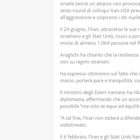
Israele lanciò un attacco non provoc
sesto round di colloqui Iran-USA previ
all’aggressione e colpirono i siti nucle
Il 24 giugno, l’Iran, attraverso le sue
israeliano e gli Stati Uniti, riuscì a p
morte di almeno 1.064 persone nel P
Araghchi ha chiarito che la resilienza 
non su regimi stranieri.
Ha espresso ottimismo sul fatto che i
marzo, porterà pace e tranquillità, con
Il ministro degli Esteri iraniano ha ri
diplomazia, affermando che un accord
possibile “ma solo se equo ed equilib
“A tal fine, l’Iran non esiterà a difen
sottolineato.
Il 6 febbraio, l’Iran e gli Stati Uniti