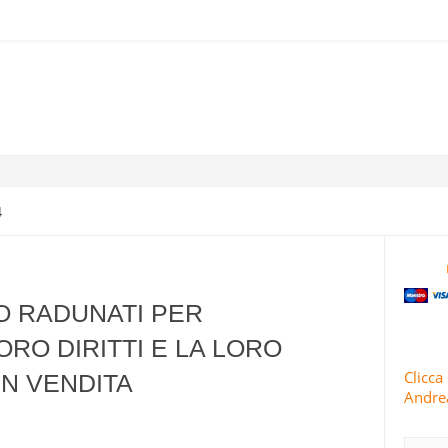
 FATTO MARCIA INDIETRO DOPO CHE L’IRAN HA MINACCIATO RIT
IV A DIMONA: MAPPATURA DEGLI OBBIETTIVI MILITARI E STRATEGI
4
 CONDUCE 63 OPERAZIONI MILITARI CONTRO ISRAELE IN 24 ORE
 LANCIA OLTRE 30 RAZZI CONTRO HAIFA E NAHARIYA IN UN MAS
NO RADUNATI PER
TI E ISRAELE INTENSIFICANO GLI ATTACCHI CONTRO AREE RESIDENZ
ORO DIRITTI E LA LORO
Clicca 
IN VENDITA
Andrea
 IRANIANI PIOVONO SUI CENTRI DI INTELLIGENCE “SICURI” DI ISRA