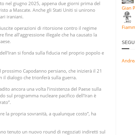
ato nel giugno 2025, appena due giorni prima del
Gian P
sto a Mascate. Anche gli Stati Uniti si unirono
ari iraniani.
Fiamma
 riuscite operazioni di ritorsione contro il regime
orre fine all’aggressione illegale che ha causato la
aese.
SEGU
dell’Iran si fonda sulla fiducia nel proprio popolo e
Andre
l prossimo Capodanno persiano, che inizierà il 21
 il dialogo che trionferà sulla guerra.
badito ancora una volta l’insistenza del Paese sulla
o sul programma nucleare pacifico dell’Iran è
rato”.
dere la propria sovranità, a qualunque costo”, ha
 hanno tenuto un nuovo round di negoziati indiretti sul