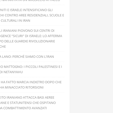
UNITI E ISRAELE INTENSIFICANO GLI
HI CONTRO AREE RESIDENZIALI, SCUOLE E
 CULTURALI IN IRAN
ILI IRANIANI PIOVONO SUI CENTRI DI
IGENCE “SICURI” DI ISRAELE: LO AFFERMA
PO DELLE GUARDIE RIVOLUZIONARIE
ICHE
 LANO: PERCHÉ SIAMO CON L’IRAN
IO MATTOGNO: I PICCOLI PALESTINESI E I
 DI NETANYAHU
 HA FATTO MARCIA INDIETRO DOPO CHE
 HA MINACCIATO RITORSIONI
CITO IRANIANO ATTACCA BASI AEREE
IANE E STATUNITENSI CHE OSPITANO
 DA COMBATTIMENTO AVANZATI