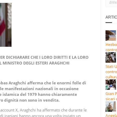
RIVOLUZIONARIE ISLAMICHE
ANO: PERCHÉ SIAMO CON L’IRAN
ARTIC
MATTOGNO: I PICCOLI PALESTINESI E I SICARI DI NETANYAHU
 FATTO MARCIA INDIETRO DOPO CHE L’IRAN HA MINACCIATO RIT
Hezbol
contro
IV A DIMONA: MAPPATURA DEGLI OBBIETTIVI MILITARI E STRATEGI
ER DICHIARARE CHE I LORO DIRITTI E LA LORO
L MINISTRO DEGLI ESTERI ARAGHCHI
Stati U
4
contro
cultura
Abbas Araghchi afferma che le enormi folle di
e manifestazioni nazionali in occasione
Gian P
one islamica del 1979 hanno chiaramente
sicari
loro dignità non sono in vendita.
 account X, Araghchi ha affermato che durante le
Angela
 di iraniani hanno ancora una volta inviato un