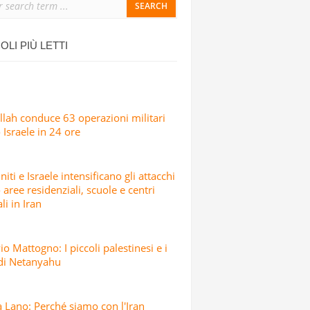
OLI PIÙ LETTI
ORSIONI
lah conduce 63 operazioni militari
 Israele in 24 ore
CI ISRAELIANI DELL’OPERAZIONE TRUE
niti e Israele intensificano gli attacchi
 aree residenziali, scuole e centri
li in Iran
io Mattogno: I piccoli palestinesi e i
 di Netanyahu
 Lano: Perché siamo con l'Iran