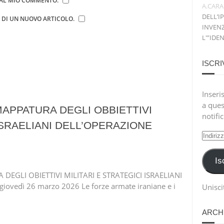
E AL MIO COMMENTO.
A.CARA
DELL’I
E DI UN NUOVO ARTICOLO.
INVENZ
L'”IDE
ISCRI
Inseris
a ques
 MAPPATURA DEGLI OBBIETTIVI
notifi
 ISRAELIANI DELL’OPERAZIONE
Indiri
e-
mail
Is
EGLI OBIETTIVI MILITARI E STRATEGICI ISRAELIANI
vedì 26 marzo 2026 Le forze armate iraniane e i
Uniscit
ARCHI