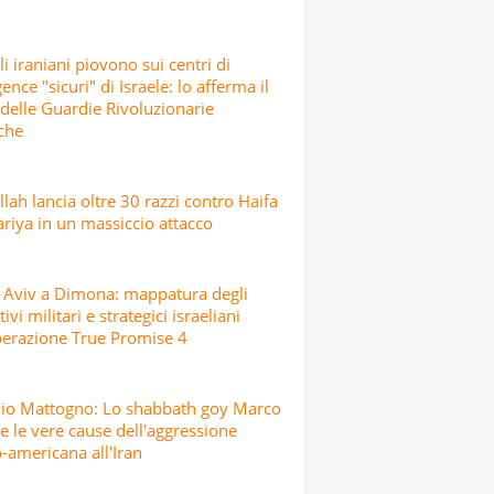
ili iraniani piovono sui centri di
gence "sicuri" di Israele: lo afferma il
delle Guardie Rivoluzionarie
che
lah lancia oltre 30 razzi contro Haifa
riya in un massiccio attacco
 Aviv a Dimona: mappatura degli
ivi militari e strategici israeliani
perazione True Promise 4
Pio Mattogno: Lo shabbath goy Marco
e le vere cause dell'aggressione
o-americana all'Iran