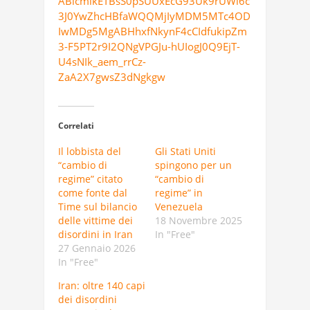
ABicmlkETBsS0pSUUxEcG93Uk9rUWl6c
3J0YwZhcHBfaWQQMjIyMDM5MTc4OD
IwMDg5MgABHhxfNkynF4cCIdfukipZm
3-F5PT2r9I2QNgVPGJu-hUIogJ0Q9EjT-
U4sNIk_aem_rrCz-
ZaA2X7gwsZ3dNgkgw
Correlati
Il lobbista del
Gli Stati Uniti
“cambio di
spingono per un
regime” citato
“cambio di
come fonte dal
regime” in
Time sul bilancio
Venezuela
delle vittime dei
18 Novembre 2025
disordini in Iran
In "Free"
27 Gennaio 2026
In "Free"
Iran: oltre 140 capi
dei disordini