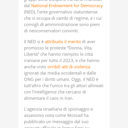
dal
National Endowment for Democracy
(NED), l’ente governativo statunitense
che si occupa di cambi di regime, e i cui
consigli di amministrazione sono pieni
di neoconservatori convinti.
Il NED si è
attribuito il merito
di aver
promosso le proteste “Donna, Vita,
Libertà” che hanno riempito le città
iraniane per tutto il 2023, e che hanno
anche visto
orribili atti di violenza
ignorati dai media occidentali e dalle
ONG per i diritti umani. Oggi, il NED è
tutt’altro che l’unico tra gli attori allineati
con l’intelligence che cercano di
alimentare il caos in Iran.
L’agenzia israeliana di spionaggio e
assassinio nota come Mossad ha
pubblicato un messaggio dal suo
account ufficiale in lingua farsi su