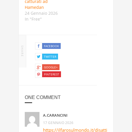
catturati ad
Hamedan
24 Gennaio 2026
In "Free"
FACEBOOK
SHARE
TWITTER
GOOGLE+
PINTEREST
ONE COMMENT
A.CARANCINI
17 GENNAIO 2026
https://ilfarosulmondo.it/disattivazione-