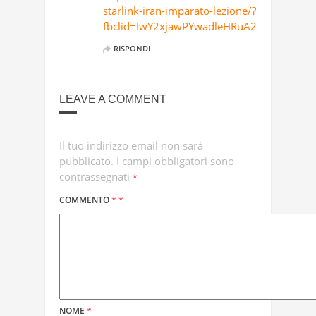
starlink-iran-imparato-lezione/?
fbclid=IwY2xjawPYwadleHRuA2FlbQIxM
RISPONDI
LEAVE A COMMENT
Il tuo indirizzo email non sarà
pubblicato.
I campi obbligatori sono
contrassegnati
*
COMMENTO
*
*
NOME
*