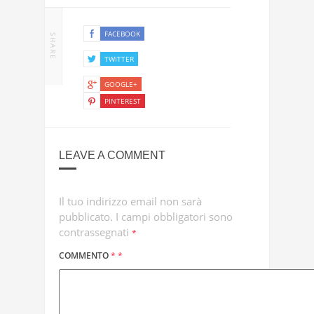
FACEBOOK
SHARE
TWITTER
GOOGLE+
PINTEREST
LEAVE A COMMENT
Il tuo indirizzo email non sarà
pubblicato.
I campi obbligatori sono
contrassegnati
*
COMMENTO
*
*