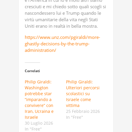
è l’America in cui io e molti altri siamo
cresciuti e mi chiedo sotto quali scogli si
nascondessero lui e Trump quando le
virtù umanitarie della vita negli Stati
Uniti erano in realtà in bella mostra.
https://www.unz.com/pgiraldi/more-
ghastly-decisions-by-the-trump-
administration/
Correlati
Philip Giraldi:
Philip Giraldi:
Washington
Ulteriori percorsi
potrebbe star
scolastici su
“imparando a
Israele come
convivere” con
vittima
Iran, Ucraina e
25 Febbraio 2026
Israele
In "Free"
30 Luglio 2026
In "Free"