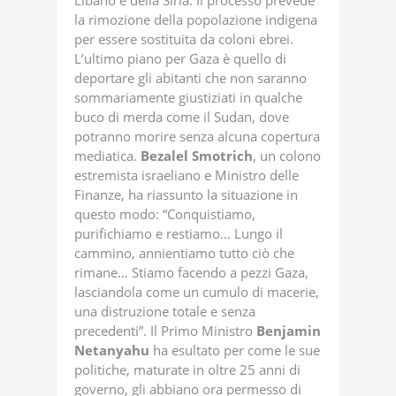
Libano e della Siria. Il processo prevede
la rimozione della popolazione indigena
per essere sostituita da coloni ebrei.
L’ultimo piano per Gaza è quello di
deportare gli abitanti che non saranno
sommariamente giustiziati in qualche
buco di merda come il Sudan, dove
potranno morire senza alcuna copertura
mediatica.
Bezalel
Smotrich
, un colono
estremista israeliano e Ministro delle
Finanze, ha riassunto la situazione in
questo modo: “Conquistiamo,
purifichiamo e restiamo… Lungo il
cammino, annientiamo tutto ciò che
rimane… Stiamo facendo a pezzi Gaza,
lasciandola come un cumulo di macerie,
una distruzione totale e senza
precedenti”. Il Primo Ministro
Benjamin
Netanyahu
ha esultato per come le sue
politiche, maturate in oltre 25 anni di
governo, gli abbiano ora permesso di