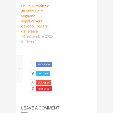
Philip Giraldi: Se
gli Stati Uniti
vogliono
sopravvivere
devono liberarsi
da Israele
14 Settembre 2025
In "Free"
FACEBOOK
SHARE
TWITTER
GOOGLE+
PINTEREST
LEAVE A COMMENT