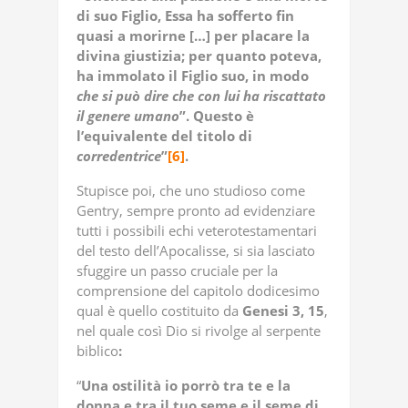
di suo Figlio, Essa ha sofferto fin
quasi a morirne […] per placare la
divina giustizia; per quanto poteva,
ha immolato il Figlio suo, in modo
che si può
dire che con lui ha riscattato
il genere
umano
”. Questo è
l’equivalente del titolo di
corredentrice
”
[6]
.
Stupisce poi, che uno studioso come
Gentry, sempre pronto ad evidenziare
tutti i possibili echi veterotestamentari
del testo dell’Apocalisse, si sia lasciato
sfuggire un passo cruciale per la
comprensione del capitolo dodicesimo
qual è quello costituito da
Genesi 3, 15
,
nel quale così Dio si rivolge al serpente
biblico
:
“
Una ostilità io porrò tra te e la
donna e tra il tuo seme e il seme di