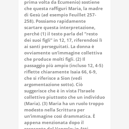
prima volta da Ecumenio) sostiene
che questa raffiguri Maria, la madre
di Gesù (ad esempio Feuillet 257-
258). Possiamo rapidamente
scartare questa interpretazione,
perché (1) il testo parla del “resto
dei suoi figli” in 12, 17, riferendosi lì
ai santi perseguitati. La donna è
ovviamente un’immagine collettiva
che produce molti figli. (2) Il
passaggio più ampio (incluso 12, 4-5)
riflette chiaramente Isaia 66, 6-9,
che si riferisce a Sion (vedi
argomentazione sotto). Ciò
suggerisce che è in vista l’Israele
collettivo piuttosto che un individuo
(Maria). (3) Maria ha un ruolo troppo
modesto nella Scrittura per
un’immagine così drammatica. È
appena menzionata dopo il
resoconto del Vangelo: in Atti