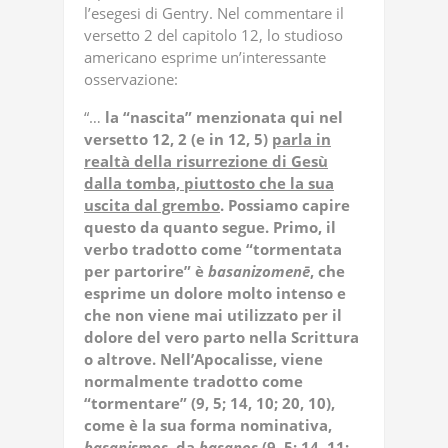
l’esegesi di Gentry. Nel commentare il
versetto 2 del capitolo 12, lo studioso
americano esprime un’interessante
osservazione:
“…
la “nascita” menzionata qui nel
versetto 12, 2 (e in 12, 5)
parla in
realtà della risurrezione di Gesù
dalla tomba, piuttosto che la sua
uscita dal grembo
. Possiamo capire
questo da quanto segue. Primo, il
verbo tradotto come “tormentata
per partorire” è
basanizomenē
, che
esprime un dolore molto intenso e
che non viene mai utilizzato per il
dolore del vero parto nella Scrittura
o altrove. Nell’Apocalisse, viene
normalmente tradotto come
“tormentare” (9, 5; 14, 10; 20, 10),
come è la sua forma nominativa,
basanismos
, da
basanos
(9, 5; 14, 11;