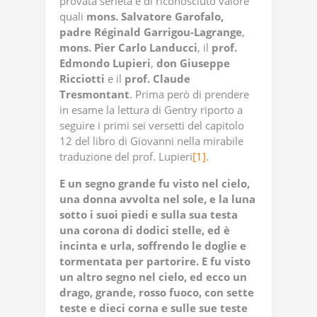
provata serietà e di riconosciuto valore
quali
mons. Salvatore Garofalo,
padre Réginald Garrigou-Lagrange
,
mons. Pier Carlo Landucci
, il
prof.
Edmondo Lupieri
,
don Giuseppe
Ricciotti
e il
prof. Claude
Tresmontant
. Prima però di prendere
in esame la lettura di Gentry riporto a
seguire i primi sei versetti del capitolo
12 del libro di Giovanni nella mirabile
traduzione del prof. Lupieri
[1]
.
E un segno grande fu visto nel cielo,
una donna avvolta nel sole, e la luna
sotto i suoi piedi e sulla sua testa
una corona di dodici stelle, ed è
incinta e urla, soffrendo le doglie e
tormentata per partorire. E fu visto
un altro segno nel cielo, ed ecco un
drago, grande, rosso fuoco, con sette
teste e dieci corna e sulle sue teste