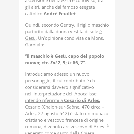
ascensione del Messia è condiviso, tra
gli altri, anche dal famoso esegeta
cattolico
André
Feuillet
.
Quindi, secondo Gentry, il figlio maschio
partorito dalla donna vestita di sole
è
Gesù
. Un’opinione condivisa da Mons.
Garofalo:
“
Il maschio è Gesù, capo del popolo
nuovo; cfr.
Sal
2, 9;
Is
66, 7”.
Introduciamo adesso un nuovo
personaggio, il cui contributo è da
considerarsi davvero significativo
nell’interpretazione dell’Apocalisse:
intendo riferirmi a
Cesario di Arles.
Cesario (Chalon-sur-Saône, 470 circa –
Arles, 27 agosto 542) è stato un monaco
cristiano e vescovo francese di origine
romana, divenuto arcivescovo di Arles. È
venerato come santo dalla Chiesa