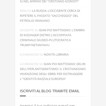
X) NEL MIRINO DEI “CRISTIANO-SIONISTI”
MDA
SU
LA RUSSIA: L’OCCIDENTE CERCA DI
RIPETERE IL PASSATO “SACCHEGGIO” DEL
PETROLIO IRANIANO
GIUSEPPE
SU
GIAN PIO MATTOGNO: L’OMBRA
DI KISSINGER DIETRO L’ACCOPPIATA
CRIMINALE GIUDEO-PLUTOCRATICA
TRUMP/NETANYAHU
A.CARANCINI
SU
NOVITÀ LIBRARIA
A.CARANCINI
SU
GIAN PIO MATTOGNO: DELIRI
DELL’IPER-ANTISEMITISMO: IL CRISTIANESIMO
INVENZIONE DEGLI EBREI PER DISTRUGGERE
L'”IDENTITÀ RAZZIALE EUROPEA”
ISCRIVITI AL BLOG TRAMITE EMAIL
Inserisci il tuo indirizzo e-mail per