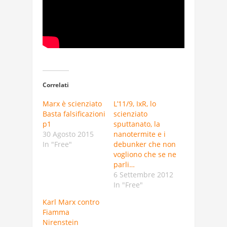
Correlati
Marx è scienziato
L’11/9, IxR, lo
Basta falsificazioni
scienziato
p1
sputtanato, la
30 Agosto 2015
nanotermite e i
In "Free"
debunker che non
vogliono che se ne
parli…
6 Settembre 2012
In "Free"
Karl Marx contro
Fiamma
Nirenstein