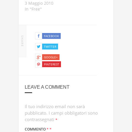
3 Maggio 2010
In "Free"
FACEBOOK
SHARE
TWITTER
GOOGLE+
PINTEREST
LEAVE A COMMENT
Il tuo indirizzo email non sarà
pubblicato.
I campi obbligatori sono
contrassegnati
*
COMMENTO
*
*