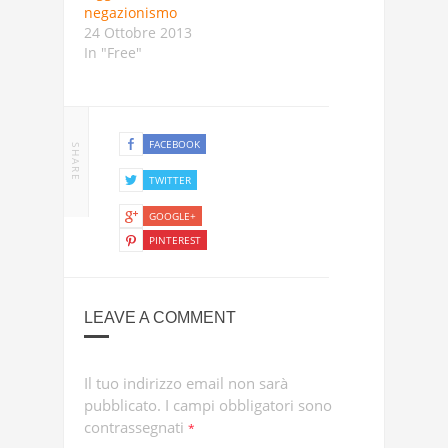
negazionismo
24 Ottobre 2013
In "Free"
FACEBOOK
SHARE
TWITTER
GOOGLE+
PINTEREST
LEAVE A COMMENT
Il tuo indirizzo email non sarà
pubblicato.
I campi obbligatori sono
contrassegnati
*