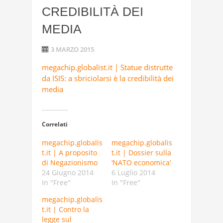
CREDIBILITÀ DEI
MEDIA
3 MARZO 2015
megachip.globalist.it | Statue distrutte
da ISIS: a sbriciolarsi è la credibilità dei
media
Correlati
megachip.globalis
megachip.globalis
t.it | A proposito
t.it | Dossier sulla
di Negazionismo
‘NATO economica’
24 Giugno 2014
6 Luglio 2014
In "Free"
In "Free"
megachip.globalis
t.it | Contro la
legge sul