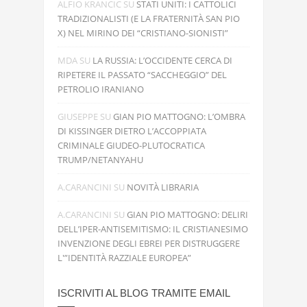
ALFIO KRANCIC
SU
STATI UNITI: I CATTOLICI
TRADIZIONALISTI (E LA FRATERNITÀ SAN PIO
X) NEL MIRINO DEI “CRISTIANO-SIONISTI”
MDA
SU
LA RUSSIA: L’OCCIDENTE CERCA DI
RIPETERE IL PASSATO “SACCHEGGIO” DEL
PETROLIO IRANIANO
GIUSEPPE
SU
GIAN PIO MATTOGNO: L’OMBRA
DI KISSINGER DIETRO L’ACCOPPIATA
CRIMINALE GIUDEO-PLUTOCRATICA
TRUMP/NETANYAHU
A.CARANCINI
SU
NOVITÀ LIBRARIA
A.CARANCINI
SU
GIAN PIO MATTOGNO: DELIRI
DELL’IPER-ANTISEMITISMO: IL CRISTIANESIMO
INVENZIONE DEGLI EBREI PER DISTRUGGERE
L'”IDENTITÀ RAZZIALE EUROPEA”
ISCRIVITI AL BLOG TRAMITE EMAIL