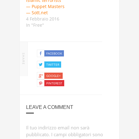
Islamic terrorists
— Puppet Masters
— Sott.net
4 Febbraio 2016
In "Free"
FACEBOOK
SHARE
TWITTER
GOOGLE+
PINTEREST
LEAVE A COMMENT
Il tuo indirizzo email non sarà
pubblicato.
I campi obbligatori sono