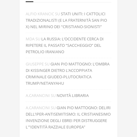
ALFIO KRANCIC
SU
STATI UNITI: I CATTOLICI
TRADIZIONALISTI (E LA FRATERNITÀ SAN PIO
X) NEL MIRINO DEI “CRISTIANO-SIONISTI”
MDA
SU
LA RUSSIA: L’OCCIDENTE CERCA DI
RIPETERE IL PASSATO “SACCHEGGIO” DEL
PETROLIO IRANIANO
GIUSEPPE
SU
GIAN PIO MATTOGNO: L’OMBRA
DI KISSINGER DIETRO L’ACCOPPIATA
CRIMINALE GIUDEO-PLUTOCRATICA
TRUMP/NETANYAHU
A.CARANCINI
SU
NOVITÀ LIBRARIA
A.CARANCINI
SU
GIAN PIO MATTOGNO: DELIRI
DELL’IPER-ANTISEMITISMO: IL CRISTIANESIMO
INVENZIONE DEGLI EBREI PER DISTRUGGERE
L'”IDENTITÀ RAZZIALE EUROPEA”