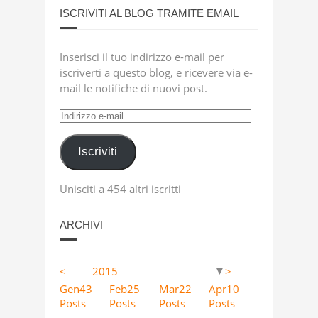
ISCRIVITI AL BLOG TRAMITE EMAIL
Inserisci il tuo indirizzo e-mail per
iscriverti a questo blog, e ricevere via e-
mail le notifiche di nuovi post.
Indirizzo
e-
mail
Iscriviti
Unisciti a 454 altri iscritti
ARCHIVI
<
2015
>
▼
Apr
Apr
Apr
Apr
Apr
Apr
Apr
Apr
Apr
Apr
Apr
Apr
Apr
Apr
Apr
Apr
Apr
Apr
0
12
4
5
18
11
9
13
23
2
63
36
41
53
46
40
25
36
Gen
43
Feb
25
Mar
22
Apr
10
Posts
Posts
Posts
Posts
Posts
Posts
Posts
Posts
Posts
Posts
Posts
Posts
Posts
Posts
Posts
Posts
Posts
Posts
Posts
Posts
Posts
Posts