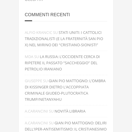
“IL NEMICO RIMARRÀ SBALORDITO”: LE
GUARDIE RIVOLUZIONARIE DICHIARANO LA
“SUPREMAZIA MISSILISTICA” SUI TERRITORI
OCCUPATI
COMMENTI RECENTI
ALFIO KRANCIC
SU
STATI UNITI: I CATTOLICI
TRADIZIONALISTI (E LA FRATERNITÀ SAN PIO
X) NEL MIRINO DEI “CRISTIANO-SIONISTI”
MDA
SU
LA RUSSIA: L’OCCIDENTE CERCA DI
RIPETERE IL PASSATO “SACCHEGGIO” DEL
PETROLIO IRANIANO
GIUSEPPE
SU
GIAN PIO MATTOGNO: L’OMBRA
DI KISSINGER DIETRO L’ACCOPPIATA
CRIMINALE GIUDEO-PLUTOCRATICA
TRUMP/NETANYAHU
A.CARANCINI
SU
NOVITÀ LIBRARIA