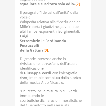
squallore e suscitato solo odio
»
[2]
.
Il paragrafo “I delusi dall’unità” della
voce di
Wikipedia relativa alla “Spedizione dei
Mille”riporta i giudizi negativi di due
altri famosi esponenti risorgimentali,
Luigi
Settembrini
e
Ferdinando
Petruccelli
della Gattina
[3]
.
Di grande interesse anche la
rivisitazione, o
revisione
, dell’usuale
identificazione
di
Giuseppe Verdi
con l’oleografia
risorgimentale compiuta dallo storico
della musica Aldo Nicastro:
“Del resto, nella misura in cui Verdi,
immettendo le
scorbutiche dichiarazioni moralistiche
del Quarantotto nell’asessuata