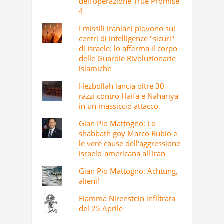
Da Tel Aviv a Dimona:
mappatura degli obbiettivi
militari e strategici israeliani
dell'operazione True Promise
4
I missili iraniani piovono sui
centri di intelligence "sicuri"
di Israele: lo afferma il corpo
delle Guardie Rivoluzionarie
islamiche
Hezbollah lancia oltre 30
razzi contro Haifa e Nahariya
in un massiccio attacco
Gian Pio Mattogno: Lo
shabbath goy Marco Rubio e
le vere cause dell'aggressione
israelo-americana all'Iran
Gian Pio Mattogno: Achtung,
alieni!