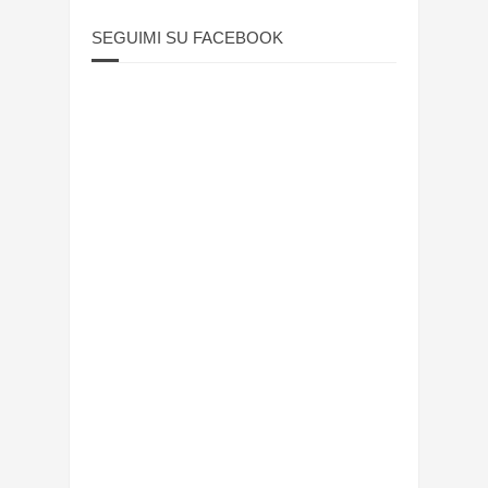
Fiamma Nirenstein infiltrata
del 25 Aprile
SEGUIMI SU FACEBOOK