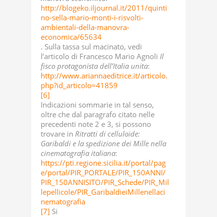
http://blogeko.iljournal.it/2011/quinti
no-sella-mario-monti-i-risvolti-
ambientali-della-manovra-
economica/65634
. Sulla tassa sul macinato, vedi
l’articolo di Francesco Mario Agnoli
Il
fisco protagonista dell’Italia unita
:
http://www.ariannaeditrice.it/articolo.
php?id_articolo=41859
[6]
Indicazioni sommarie in tal senso,
oltre che dal paragrafo citato nelle
precedenti note 2 e 3, si possono
trovare in
Ritratti di celluloide:
Garibaldi e la spedizione dei Mille nella
cinematografia italiana
:
https://pti.regione.sicilia.it/portal/pag
e/portal/PIR_PORTALE/PIR_150ANNI/
PIR_150ANNISITO/PIR_Schede/PIR_Mil
lepellicole/PIR_GaribaldieiMillenellaci
nematografia
[7]
Si