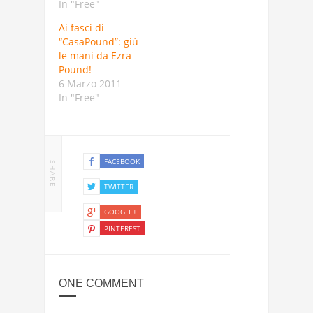
In "Free"
Ai fasci di
“CasaPound”: giù
le mani da Ezra
Pound!
6 Marzo 2011
In "Free"
FACEBOOK
SHARE
TWITTER
GOOGLE+
PINTEREST
ONE COMMENT