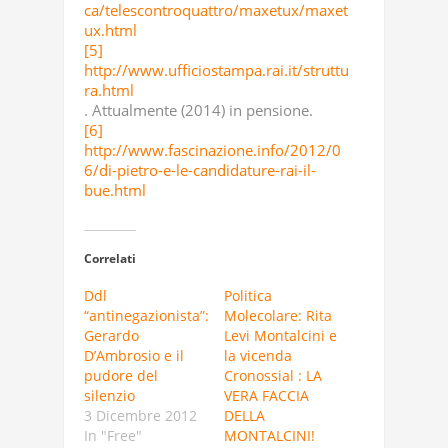
ca/telescontroquattro/maxetux/maxet
ux.html
[5]
http://www.ufficiostampa.rai.it/struttu
ra.html
. Attualmente (2014) in pensione.
[6]
http://www.fascinazione.info/2012/0
6/di-pietro-e-le-candidature-rai-il-
bue.html
Correlati
Ddl
Politica
“antinegazionista”:
Molecolare: Rita
Gerardo
Levi Montalcini e
D’Ambrosio e il
la vicenda
pudore del
Cronossial : LA
silenzio
VERA FACCIA
3 Dicembre 2012
DELLA
In "Free"
MONTALCINI!