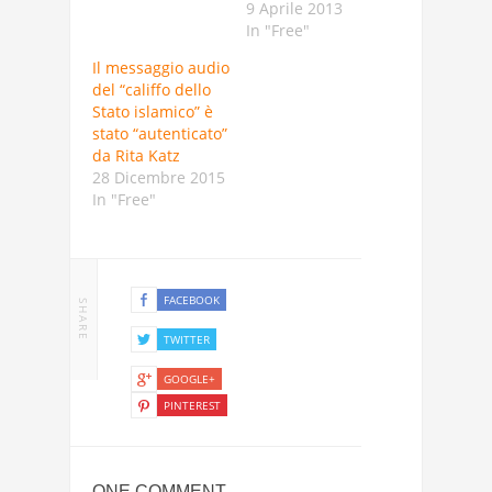
9 Aprile 2013
In "Free"
Il messaggio audio
del “califfo dello
Stato islamico” è
stato “autenticato”
da Rita Katz
28 Dicembre 2015
In "Free"
FACEBOOK
SHARE
TWITTER
GOOGLE+
PINTEREST
ONE COMMENT