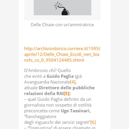
Delle Chiaie con un’ammiratrice
http://archiviostorico.corriere.it/1995/
aprile/12/Delle_Chiaie_Eccidi_neri_bia
nchi_co_0_9504124485.shtml
D’Ambrosio
chi
? Quello
che evitò a
Guido Paglia
(già
Avanguardia Nazionale
[4]
,
attuale
Direttore delle pubbliche
relazioni della RAI
[5]
)
– quel Guido Paglia definito da un
giornalista non sospetto di ostilità
preconcetta come
Ugo Tassinari,
“fiancheggiatore
degli inguacchi dei servizi segreti”
[6]
– “l’ingiustizia” di essere chiamato in