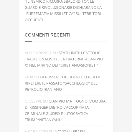
“IL NEMICO RIMARRÀ SBALORDITO”: LE
GUARDIE RIVOLUZIONARIE DICHIARANO LA
“SUPREMAZIA MISSILISTICA” SUI TERRITORI
OCCUPATI
COMMENTI RECENTI
ALFIO KRANCIC
SU
STATI UNITI: I CATTOLICI
TRADIZIONALISTI (E LA FRATERNITÀ SAN PIO
X) NEL MIRINO DEI “CRISTIANO-SIONISTI”
MDA
SU
LA RUSSIA: L’OCCIDENTE CERCA DI
RIPETERE IL PASSATO “SACCHEGGIO” DEL
PETROLIO IRANIANO
GIUSEPPE
SU
GIAN PIO MATTOGNO: L’OMBRA
DI KISSINGER DIETRO L’ACCOPPIATA
CRIMINALE GIUDEO-PLUTOCRATICA
TRUMP/NETANYAHU
A.CARANCINI
SU
NOVITÀ LIBRARIA