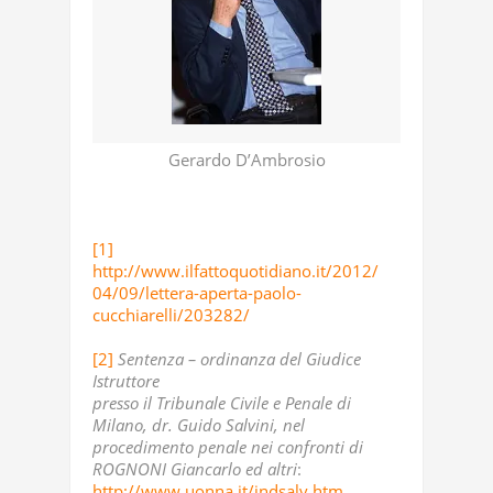
Gerardo D’Ambrosio
[1]
http://www.ilfattoquotidiano.it/2012/
04/09/lettera-aperta-paolo-
cucchiarelli/203282/
[2]
Sentenza – ordinanza del Giudice
Istruttore
presso il Tribunale Civile e Penale di
Milano, dr. Guido Salvini, nel
procedimento penale nei confronti di
ROGNONI Giancarlo ed altri
:
http://www.uonna.it/indsalv.htm