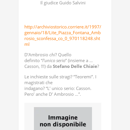
Il giudice Guido Salvini
http://archiviostorico.corriere.it/1997/
gennaio/18/Lite_Piazza_Fontana_Amb
rosio_sconfessa_co_0_970118248.sht
ml
D’Ambrosio
chi
? Quello
definito “
l’unico
serio
” (insieme a …
Casson, !!!) da
Stefano
Delle
Chiaie
?
Le inchieste sulle stragi? “Teoremi”. I
magistrati che
indagano? “L’ unico serio: Casson.
Pero’ anche D’ Ambrosio …”.