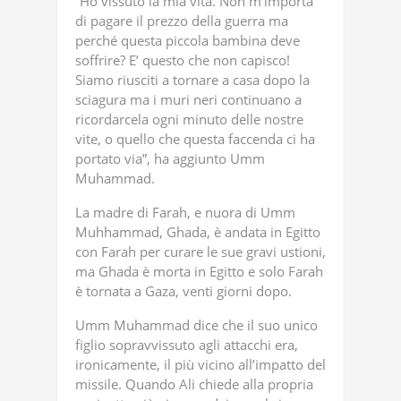
“Ho vissuto la mia vita. Non m’importa
di pagare il prezzo della guerra ma
perché questa piccola bambina deve
soffrire? E’ questo che non capisco!
Siamo riusciti a tornare a casa dopo la
sciagura ma i muri neri continuano a
ricordarcela ogni minuto delle nostre
vite, o quello che questa faccenda ci ha
portato via”, ha aggiunto Umm
Muhammad.
La madre di Farah, e nuora di Umm
Muhhammad, Ghada, è andata in Egitto
con Farah per curare le sue gravi ustioni,
ma Ghada è morta in Egitto e solo Farah
è tornata a Gaza, venti giorni dopo.
Umm Muhammad dice che il suo unico
figlio sopravvissuto agli attacchi era,
ironicamente, il più vicino all’impatto del
missile. Quando Ali chiede alla propria