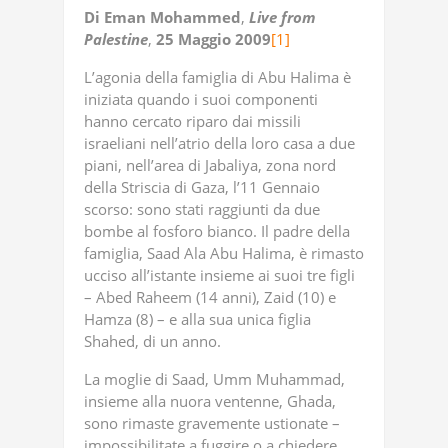
Di
Eman
Mohammed
,
Live
from
Palestine
,
25
Maggio
2009
[1]
L’agonia della famiglia di Abu Halima è
iniziata quando i suoi componenti
hanno cercato riparo dai missili
israeliani nell’atrio della loro casa a due
piani, nell’area di Jabaliya, zona nord
della Striscia di Gaza, l’11 Gennaio
scorso: sono stati raggiunti da due
bombe al fosforo bianco. Il padre della
famiglia, Saad Ala Abu Halima, è rimasto
ucciso all’istante insieme ai suoi tre figli
– Abed Raheem (14 anni), Zaid (10) e
Hamza (8) – e alla sua unica figlia
Shahed, di un anno.
La moglie di Saad, Umm Muhammad,
insieme alla nuora ventenne, Ghada,
sono rimaste gravemente ustionate –
impossibilitate a fuggire o a chiedere