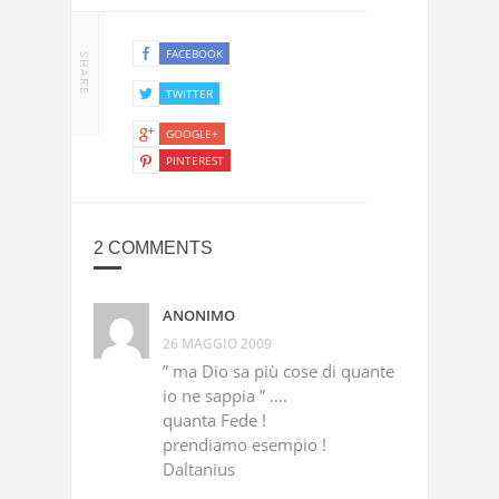
FACEBOOK
SHARE
TWITTER
GOOGLE+
PINTEREST
2 COMMENTS
ANONIMO
26 MAGGIO 2009
” ma Dio sa più cose di quante
io ne sappia ” ….
quanta Fede !
prendiamo esempio !
Daltanius