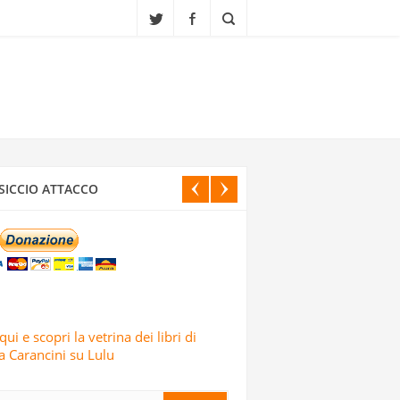
CI ISRAELIANI DELL’OPERAZIONE TRUE
SICCIO ATTACCO
IALI, SCUOLE E CENTRI CULTURALI IN
ELE: LO AFFERMA IL CORPO DELLE
qui e scopri la vetrina dei libri di
 Carancini su Lulu