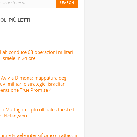
ONDATA DI ATTACCHI MISSILISTICI E
OLI PIÙ LETTI
lah conduce 63 operazioni militari
 Israele in 24 ore
 Aviv a Dimona: mappatura degli
ivi militari e strategici israeliani
perazione True Promise 4
io Mattogno: I piccoli palestinesi e i
 di Netanyahu
niti e Israele intensificano gli attacchi