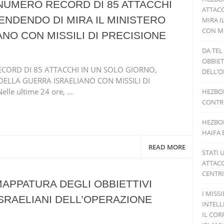
NUMERO RECORD DI 85 ATTACCHI
ATTACC
ENDENDO DI MIRA IL MINISTERO
MIRA I
CON MI
NO CON MISSILI DI PRECISIONE
DA TEL
OBBIET
ORD DI 85 ATTACCHI IN UN SOLO GIORNO,
DELL’O
DELLA GUERRA ISRAELIANO CON MISSILI DI
le ultime 24 ore, ...
HEZBOL
CONTRO
HEZBOL
HAIFA 
READ MORE
STATI 
ATTACC
CENTRI
 MAPPATURA DEGLI OBBIETTIVI
I MISS
 ISRAELIANI DELL’OPERAZIONE
INTELL
IL COR