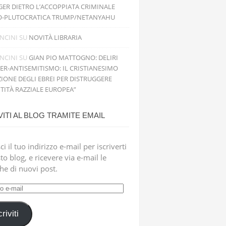
GER DIETRO L’ACCOPPIATA CRIMINALE
O-PLUTOCRATICA TRUMP/NETANYAHU
NCINI
SU
NOVITÀ LIBRARIA
NCINI
SU
GIAN PIO MATTOGNO: DELIRI
PER-ANTISEMITISMO: IL CRISTIANESIMO
IONE DEGLI EBREI PER DISTRUGGERE
NTITÀ RAZZIALE EUROPEA”
VITI AL BLOG TRAMITE EMAIL
ci il tuo indirizzo e-mail per iscriverti
to blog, e ricevere via e-mail le
che di nuovi post.
zzo
criviti