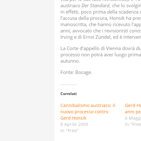
ANGELA L
austriaco
Der Standard
, che lo svolg
in effetti, poco prima della scadenza 
l’accusa della procura, Honsik ha pr
“L’OPERAZ
manoscritta, che hanno ricevuto l’ap
anni, avvocato che i revisionisti conos
CON DRONI
Irving e di Ernst Zündel, ed è inter
La Corte d’appello di Vienna dovrà d
processo non potrà aver luogo prima 
autunno.
Fonte: Bocage.
Correlati
Cannibalismo austriaco: il
Gerd Ho
nuovo processo contro
anni pe
Gerd Honsik
6 Magg
8 Aprile 2009
In "Fre
In "Free"