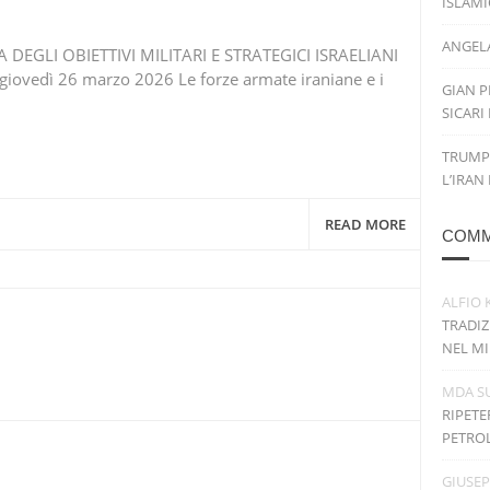
ISLAM
ANGELA
EGLI OBIETTIVI MILITARI E STRATEGICI ISRAELIANI
vedì 26 marzo 2026 Le forze armate iraniane e i
GIAN P
SICARI
TRUMP
L’IRAN
READ MORE
COMM
ALFIO 
TRADIZ
NEL MI
MDA
S
RIPETE
PETRO
GIUSE