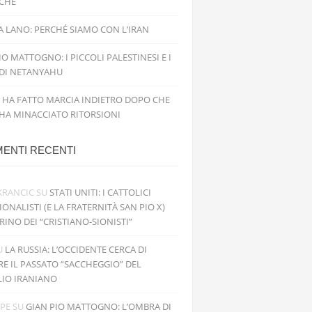
ICHE
 LANO: PERCHÉ SIAMO CON L’IRAN
IO MATTOGNO: I PICCOLI PALESTINESI E I
 DI NETANYAHU
 HA FATTO MARCIA INDIETRO DOPO CHE
 HA MINACCIATO RITORSIONI
ENTI RECENTI
KRANCIC
SU
STATI UNITI: I CATTOLICI
IONALISTI (E LA FRATERNITÀ SAN PIO X)
RINO DEI “CRISTIANO-SIONISTI”
U
LA RUSSIA: L’OCCIDENTE CERCA DI
RE IL PASSATO “SACCHEGGIO” DEL
LIO IRANIANO
PPE
SU
GIAN PIO MATTOGNO: L’OMBRA DI