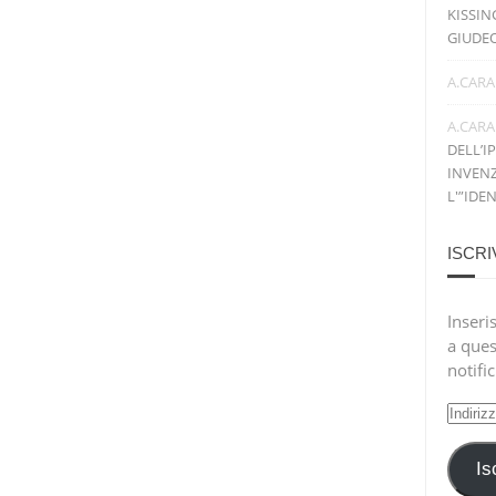
KISSIN
GIUDE
A.CARA
A.CARA
DELL’I
INVENZ
L'”IDE
ISCRI
Inseris
a ques
notifi
Indiri
e-
mail
Is