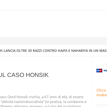
RRA ISRAELIANO CON MISSILI DI PRECISIONE
IV A DIMONA: MAPPATURA DEGLI OBBIETTIVI MILITARI E STRATEGI
4
 CONDUCE 63 OPERAZIONI MILITARI CONTRO ISRAELE IN 24 ORE
 LANCIA OLTRE 30 RAZZI CONTRO HAIFA E NAHARIYA IN UN MAS
TI E ISRAELE INTENSIFICANO GLI ATTACCHI CONTRO AREE RESIDENZ
L CASO HONSIK
 IRANIANI PIOVONO SUI CENTRI DI INTELLIGENCE “SICURI” DI ISRA
Clicca 
Andrea
riaco Gerd Honsik rischia, a 67 anni di età, di essere
RIVOLUZIONARIE ISLAMICHE
attività nazionalsocialista” (in pratica, la condanna a
 16 Maggio abbiamo appreso, sul sito del quotidiano