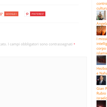
contro
cultura
GOOGLE+
PINTEREST
Angela
I miss
intelli
cato.
I campi obbligatori sono contrassegnati
*
corpo 
islami
Hezbol
e Naha
Gian 
Rubio 
israel