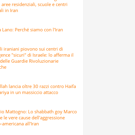
 aree residenziali, scuole e centri
li in Iran
 Lano: Perché siamo con l'Iran
ili iraniani piovono sui centri di
gence "sicuri" di Israele: lo afferma il
delle Guardie Rivoluzionarie
che
lah lancia oltre 30 razzi contro Haifa
riya in un massiccio attacco
Pio Mattogno: Lo shabbath goy Marco
e le vere cause dell'aggressione
o-americana all'Iran