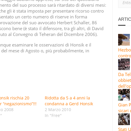
ANO: PERCHÉ SIAMO CON L’IRAN
imento del suo processo sarà ritardato di diversi mesi:
che gli è stata imposta per presentare ricorso contro
esentato un certo numero di riserve in forma
IONE PIÙ ESTESA”: LE GUARDIE RIVOLUZIONARIE LANCIANO L’82A 
ARTIC
provazione del suo avvocato Herbert Schaller, 86
cono bene (è stato il difensore, tra gli altri, di David
 CONTRO OBBIETTIVI STATUNITENSI E ISRAELIANI
venuto al Convegno di Teheran del Dicembre 2006).
unque esaminare le osservazioni di Honsik e il
Hezbol
del mese di Agosto o, più probabilmente, in
contro
Da Tel
obbiett
dell'o
nsik rischia 20
Ridotta da 5 a 4 anni la
r “negazionismo”!!!
condanna a Gerd Honsik
Gian P
io 2008
2 Marzo 2010
sicari
e"
In "Free"
Stati U