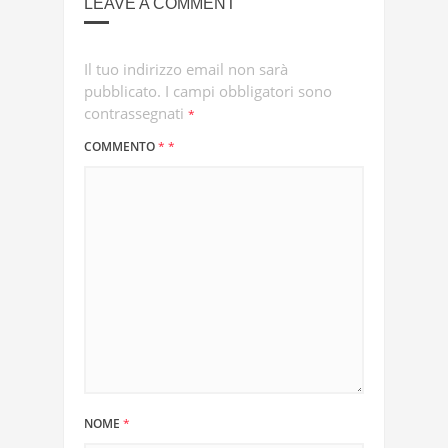
LEAVE A COMMENT
Il tuo indirizzo email non sarà
pubblicato.
I campi obbligatori sono
contrassegnati
*
COMMENTO
*
*
NOME
*