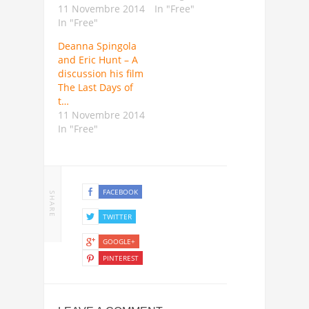
11 Novembre 2014
In "Free"
In "Free"
Deanna Spingola
and Eric Hunt – A
discussion his film
The Last Days of
t…
11 Novembre 2014
In "Free"
FACEBOOK
SHARE
TWITTER
GOOGLE+
PINTEREST