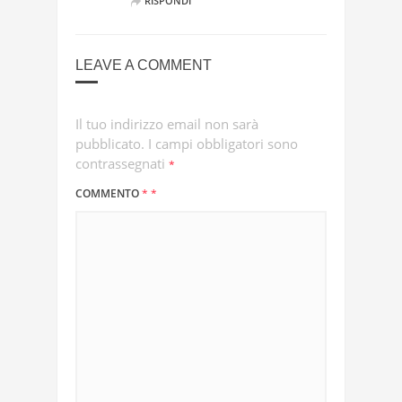
RISPONDI
LEAVE A COMMENT
Il tuo indirizzo email non sarà
pubblicato.
I campi obbligatori sono
contrassegnati
*
COMMENTO
*
*