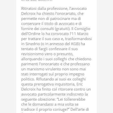
Ritiratosi dalla professione, l’avvocato
Delcroix ha chiesto l’onorariato, che
permette non di patrocinare ma di
conservare il titolo di avvocato e di
fornire dei consulti (gratuiti). Il Consiglio
dell’Ordine lo ha convocato l’11 Marzo
per trattare il suo caso e, trasformandosi
in Sinedrio (o in annesso del KGB) ha
tentato di fargli confessare il suo
revisionismo vero o presunto,
allorquando i suoi colleghi che chiedono
parimenti l’onorariato e che professano
un marxismo virulento non sono mai
stati interrogati sul proprio impegno
politico. Rifiutando ai suoi ex colleghi
questa prerogativa inquisitoria, Eric
Delcroix ha finito col ritorcere contro un
avvocato particolarmente indiscreto la
seguente obiezione: “Lei tollererebbe
che le domandassi a mia volta se
tradisce il proprio coniuge?” Dell’arte di