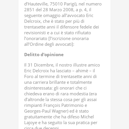
d’Hauteville, 75010 Parigi), nel numero
2851 del 28 Marzo 2008, a p. 4, il
seguente omaggio all’avvocato Eric
Delcroix, che è stato per più di
trentasette anni il difensore fedele dei
revisionisti e a cui è stato rifiutato
l’onorariato [l’iscrizione onoraria
all’Ordine degli avvocati]:
Delitto d’opinione
Il 31 Dicembre, il nostro illustre amico
Eric Delcroix ha lasciato – ahimè – il
Foro al termine di trentasette anni di
una carriera brillante e totalmente
disinteressata: gli onorari che ci
chiedeva erano di rara modestia (era
d’altronde la stessa cosa per gli assai
rimpianti François Patrimonio e
Georges-Paul Wagner) ed è stato
gratuitamente che ha difeso Michel
Lajoye e ha seguito la sua pratica per
circa due decenni.