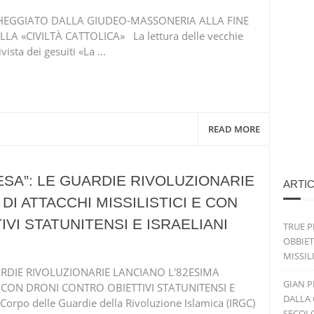
GHEGGIATO DALLA GIUDEO-MASSONERIA ALLA FINE
LA «CIVILTÀ CATTOLICA» La lettura delle vecchie
ista dei gesuiti «La ...
READ MORE
ESA”: LE GUARDIE RIVOLUZIONARIE
ARTIC
DI ATTACCHI MISSILISTICI E CON
VI STATUNITENSI E ISRAELIANI
TRUE P
OBBIET
MISSIL
UARDIE RIVOLUZIONARIE LANCIANO L'82ESIMA
GIAN P
E CON DRONI CONTRO OBIETTIVI STATUNITENSI E
DALLA 
Corpo delle Guardie della Rivoluzione Islamica (IRGC)
SECOLO