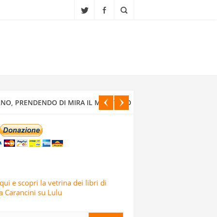
A ALLA FINE DEL XIX SECOLO IN UNO
ONDATA DI ATTACCHI MISSILISTICI E
NO, PRENDENDO DI MIRA IL MINISTERO
CI ISRAELIANI DELL’OPERAZIONE TRUE
qui e scopri la vetrina dei libri di
 Carancini su Lulu