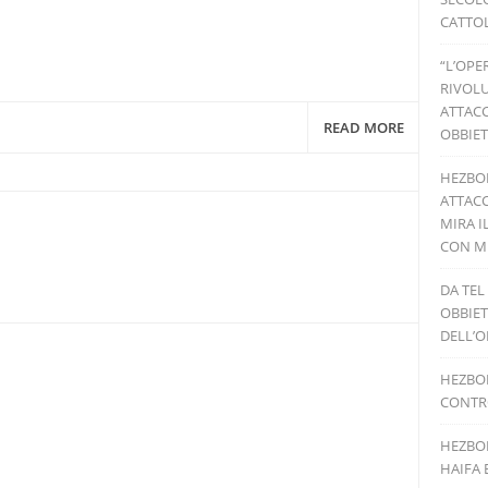
CATTOL
“L’OPE
RIVOLU
ATTACC
READ MORE
OBBIET
HEZBO
ATTACC
MIRA I
CON MI
DA TEL
OBBIET
DELL’O
HEZBOL
CONTRO
HEZBOL
HAIFA 