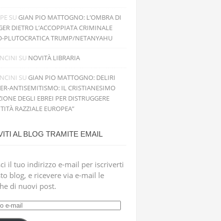
PPE
SU
GIAN PIO MATTOGNO: L’OMBRA DI
GER DIETRO L’ACCOPPIATA CRIMINALE
O-PLUTOCRATICA TRUMP/NETANYAHU
NCINI
SU
NOVITÀ LIBRARIA
NCINI
SU
GIAN PIO MATTOGNO: DELIRI
PER-ANTISEMITISMO: IL CRISTIANESIMO
IONE DEGLI EBREI PER DISTRUGGERE
NTITÀ RAZZIALE EUROPEA”
VITI AL BLOG TRAMITE EMAIL
ci il tuo indirizzo e-mail per iscriverti
to blog, e ricevere via e-mail le
che di nuovi post.
zzo