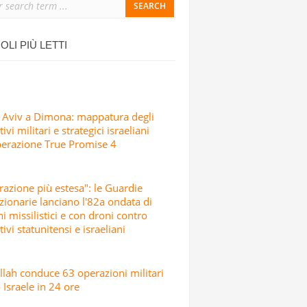
SICCIO ATTACCO
IALI, SCUOLE E CENTRI CULTURALI IN
OLI PIÙ LETTI
SRAELIANI CON MISSILI E DRONI
 Aviv a Dimona: mappatura degli
ivi militari e strategici israeliani
perazione True Promise 4
razione più estesa": le Guardie
zionarie lanciano l'82a ondata di
hi missilistici e con droni contro
tivi statunitensi e israeliani
lah conduce 63 operazioni militari
 Israele in 24 ore