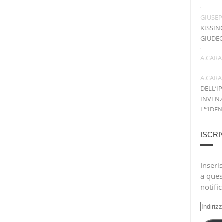
GIUSE
KISSIN
GIUDE
A.CARA
A.CARA
DELL’I
INVENZ
L'”IDE
ISCRI
Inseris
a ques
notifi
Indiri
e-