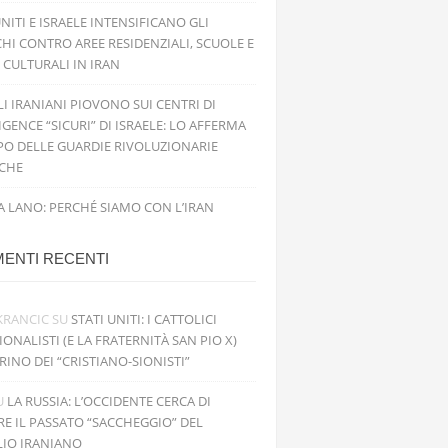
UNITI E ISRAELE INTENSIFICANO GLI
HI CONTRO AREE RESIDENZIALI, SCUOLE E
 CULTURALI IN IRAN
ILI IRANIANI PIOVONO SUI CENTRI DI
IGENCE “SICURI” DI ISRAELE: LO AFFERMA
PO DELLE GUARDIE RIVOLUZIONARIE
ICHE
 LANO: PERCHÉ SIAMO CON L’IRAN
ENTI RECENTI
KRANCIC
SU
STATI UNITI: I CATTOLICI
IONALISTI (E LA FRATERNITÀ SAN PIO X)
RINO DEI “CRISTIANO-SIONISTI”
U
LA RUSSIA: L’OCCIDENTE CERCA DI
RE IL PASSATO “SACCHEGGIO” DEL
LIO IRANIANO