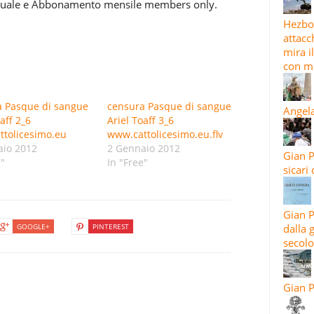
nnuale e Abbonamento mensile members only.
Hezbol
attacc
mira i
con mi
a Pasque di sangue
censura Pasque di sangue
Angela
aff 2_6
Ariel Toaff 3_6
tolicesimo.eu
www.cattolicesimo.eu.flv
aio 2012
2 Gennaio 2012
Gian P
e"
In "Free"
sicari
Gian P
GOOGLE+
PINTEREST
dalla 
secolo
Gian P