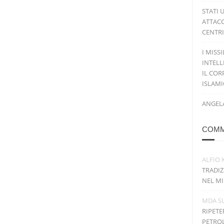
STATI 
ATTACC
CENTRI
I MISS
INTELL
IL COR
ISLAM
ANGELA
COMM
ALFIO 
TRADIZ
NEL MI
MDA
S
RIPETE
PETRO