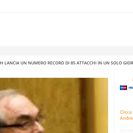
 MATTOGNO: L’AVVENIRE VAGHEGGIATO DALLA GIUDEO-MASSONERI
ELLA “CIVILTÀ CATTOLICA”
IONE PIÙ ESTESA”: LE GUARDIE RIVOLUZIONARIE LANCIANO L’82A 
 CONTRO OBBIETTIVI STATUNITENSI E ISRAELIANI
H LANCIA UN NUMERO RECORD DI 85 ATTACCHI IN UN SOLO GIOR
RRA ISRAELIANO CON MISSILI DI PRECISIONE
IV A DIMONA: MAPPATURA DEGLI OBBIETTIVI MILITARI E STRATEGI
4
Clicca 
Andrea
 CONDUCE 63 OPERAZIONI MILITARI CONTRO ISRAELE IN 24 ORE