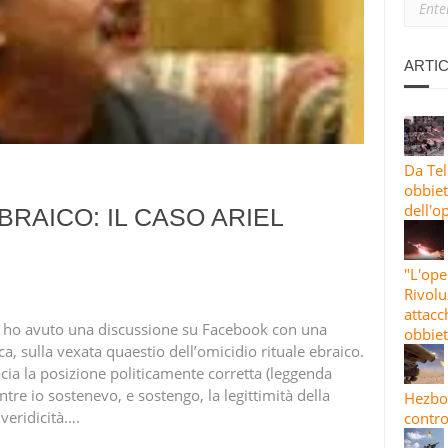
 LANCIA OLTRE 30 RAZZI CONTRO HAIFA E NAHARIYA IN UN MAS
TI E ISRAELE INTENSIFICANO GLI ATTACCHI CONTRO AREE RESIDENZ
ARTIC
ISE 4, ONDA 83: L’IRAN BOMBARDA OBBIETTIVI STATUNITENSI E I
Da Tel
obbiett
dell'o
BRAICO: IL CASO ARIEL
"L'ope
Rivolu
attacc
a ho avuto una discussione su Facebook con una
obbiet
ca, sulla vexata quaestio dell’omicidio rituale ebraico.
ia la posizione politicamente corretta (leggenda
ntre io sostenevo, e sostengo, la legittimità della
Hezbol
 veridicità….
contro