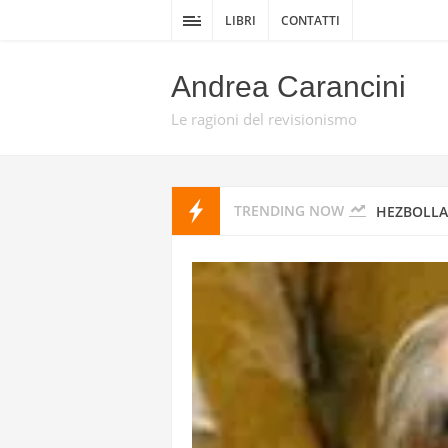
GIAN PIO
LIBRI
CONTATTI
SCRITTO D
Andrea Carancini
“L’OPERAZ
Le ragioni del revisionismo
CON DRONI
TRENDING NOW
HEZBOLLA
DELLA GUE
DA TEL AV
PROMISE 
HEZBOLLAH