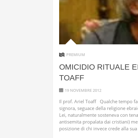
HEZBOLLAH
STATI UNI
IRAN
TRUE PROM
PREMIUM
AVANZATI
OMICIDIO RITUALE E
TOAFF
19 NOVEMBRE 2012
Il prof. Ariel Toaff Qualche tempo f
signora, seguace della religione ebrai
Lei, naturalmente sosteneva con tenac
antisemita propalata dai cristiani) me
posizione di chi invece crede alla sua